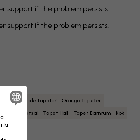
support if the problem persists.
support if the problem persists.
r
Flerfärgade tapeter
Oranga tapeter
Sovrum
Matsal
Tapet Hall
Tapet Barnrum
Kök
på
amla