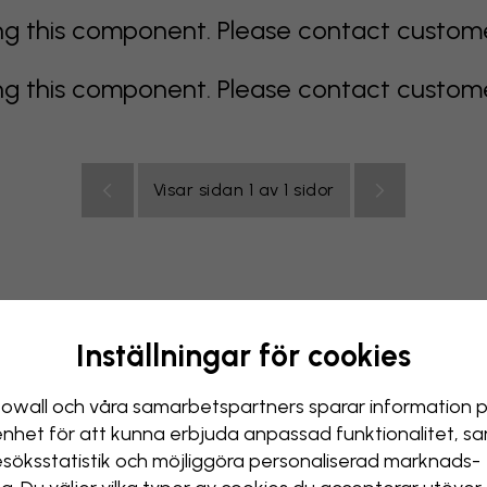
 this component. Please contact customer 
 this component. Please contact customer 
Visar sidan 1 av 1 sidor
Inställningar för cookies
Blå tapeter
Bruna tapeter
Gröna tapeter
Grå tapete
tapeter
Vita tapeter
Gula tapeter
Badrum
Tapet 
owall och våra samarbets­partners sparar information 
enhet för att kunna erbjuda anpassad funktionalitet, s
rsrum
esöks­statistik och möjliggöra personaliserad marknads­