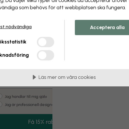
ng. Du väljer vilka typer av cookies du accepterar utöver
ändiga som behövs för att webbplatsen ska fungera.
 this component. Please contact customer 
st nödvändiga
Acceptera alla
Vill du få
15% RABATT
ksstatistik
knadsföring
på ditt första köp? Anmäl dig till vårt
nyhetsbrev fullt av kreativ inspiration!
Läs mer om våra cookies
mail
ustomer type
Jag handlar till mig själv
Jag är professionell designer
Få 15% rabatt