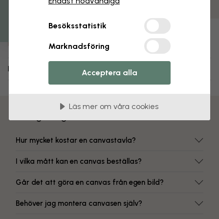
Endast nödvändiga
Färgbeständiga tryck
Artikelnummer:
Besöksstatistik
e332991
Marknadsföring
Leverans och returer
Acceptera alla
Läs mer om våra cookies
Vanliga frågor
Hur mycket kostar en canvastavla?
I vilka mått kan en canvas beställas?
Går det att göra en canvas från egen bild?
Behöver jag montera canvasen själv?