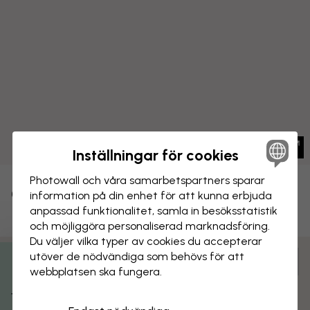
Inställningar för cookies
Photowall och våra samarbets­partners sparar
CANVASTAVLA
information på din enhet för att kunna erbjuda
Spara
anpassad funktionalitet, samla in besöks­statistik
Blågrön våg
och möjliggöra personaliserad marknads­föring.
Du väljer vilka typer av cookies du accepterar
utöver de nödvändiga som behövs för att
Anpassa och beställ
webbplatsen ska fungera.
Få 15% rabatt
Färdigmonterad och klar att hängas upp
Matt yta