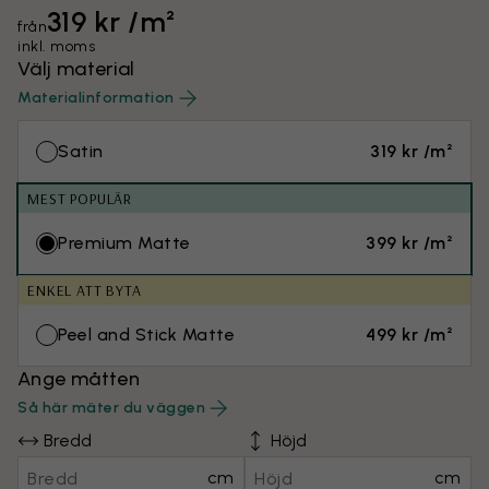
319 kr /m²
från
inkl. moms
Välj material
Materialinformation
Satin
319 kr /m²
MEST POPULÄR
Premium Matte
399 kr /m²
ENKEL ATT BYTA
Peel and Stick Matte
499 kr /m²
Ange måtten
Så här mäter du väggen
Bredd
Höjd
cm
cm