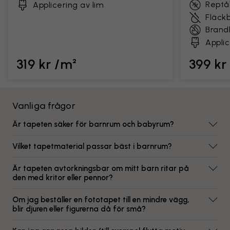
Reptål
Applicering av lim
Fläck
Brand
Applic
319 kr /m²
399 kr
Vanliga frågor
Är tapeten säker för barnrum och babyrum?
Vilket tapetmaterial passar bäst i barnrum?
Är tapeten avtorkningsbar om mitt barn ritar på
den med kritor eller pennor?
Om jag beställer en fototapet till en mindre vägg,
blir djuren eller figurerna då för små?