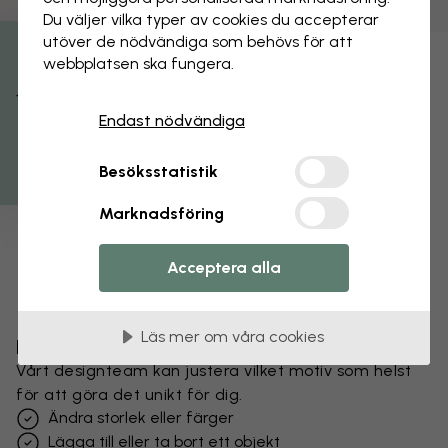
Du väljer vilka typer av cookies du accepterar
utöver de nödvändiga som behövs för att
webbplatsen ska fungera.
Få 15% rabatt
Endast nödvändiga
Besöksstatistik
Marknadsföring
Acceptera alla
Läs mer om våra cookies
Förändra din tapet
Vårt designteam kan justera vilket motiv som helst
för att göra det unikt för dig.
Ändra storlek eller färger
Lägga till eller ta bort ett objekt