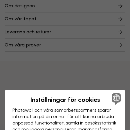
Om designen
Om vår tapet
Leverans och returer
Om våra prover
Inställningar för cookies
Photowall och våra samarbets­partners sparar
information på din enhet för att kunna erbjuda
anpassad funktionalitet, samla in besöks­statistik
och möjliggöra personaliserad marknads­föring.