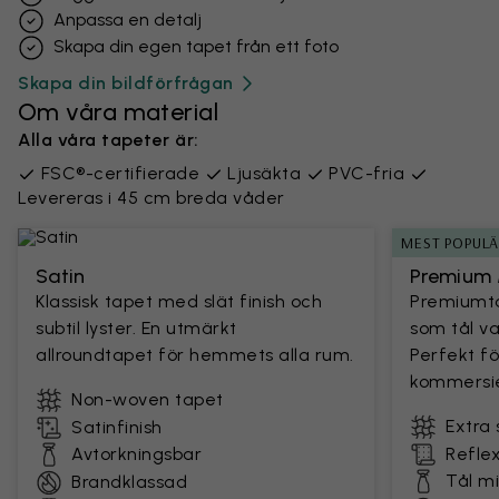
Anpassa en detalj
Skapa din egen tapet från ett foto
Skapa din bildförfrågan
Om våra material
Alla våra tapeter är:
FSC®-certifierade
Ljusäkta
PVC-fria
Levereras i 45 cm breda våder
MEST POPUL
Satin
Premium 
Klassisk tapet med slät finish och
Premiumta
subtil lyster. En utmärkt
som tål v
allroundtapet för hemmets alla rum.
Perfekt fö
kommersie
Non-woven tapet
Extra 
Satinfinish
Avtorkningsbar
Reflex
Tål m
Brandklassad