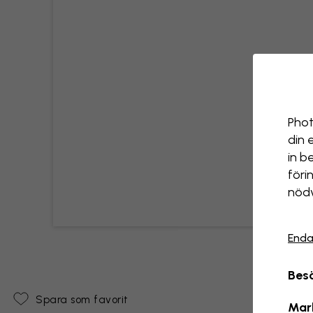
Phot
din 
in b
föri
nödv
Enda
Besö
Spara som favorit
Mar