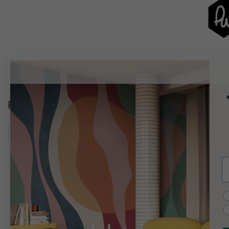
Relaterade kategorier
Vintage
Stilar
E
C