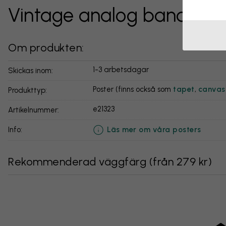
Vintage analog bandspel
Om produkten:
1-3 arbetsdagar
Skickas inom:
Poster (finns också som
tapet
,
canvas
Produkttyp:
e21323
Artikelnummer:
Läs mer om våra posters
info:
Rekommenderad väggfärg
(
från 279 kr
)