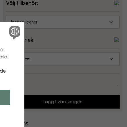
Välj tillbehör:
Inget tillbehör
Välj storlek:
på
amla
70x50 cm
 de
Pris:
...
Lägg i varukorgen
Leverans