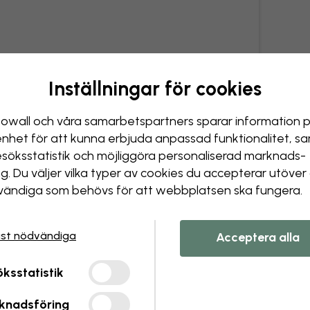
Inställningar för cookies
owall och våra samarbets­partners sparar information 
enhet för att kunna erbjuda anpassad funktionalitet, s
esöks­statistik och möjliggöra personaliserad marknads­
ng. Du väljer vilka typer av cookies du accepterar utöver
ändiga som behövs för att webbplatsen ska fungera.
st nödvändiga
Acceptera alla
ksstatistik
knadsföring