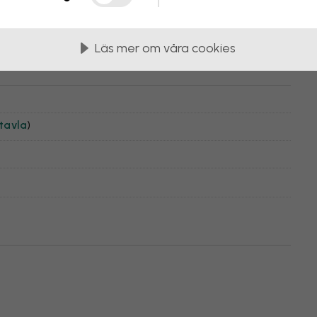
are
Läs mer om våra cookies
tavla
)