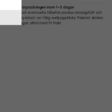
Vi skickar förpackningen inom 1–3 dagar
Din poster och eventuella tillbehör packas omsorgsfullt och
levereras skyddad i en tålig wellpapplåda. Paketet skickas
inom 1-3 dagar, alltid med fri frakt.