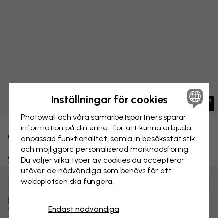
Inställningar för cookies
Photowall och våra samarbets­partners sparar
information på din enhet för att kunna erbjuda
CANVASTAVLA
Spara
anpassad funktionalitet, samla in besöks­statistik
och möjliggöra personaliserad marknads­föring.
Skogslandets underverk
Du väljer vilka typer av cookies du accepterar
utöver de nödvändiga som behövs för att
webbplatsen ska fungera.
Anpassa och beställ
Färdigmonterad och klar att hängas upp
Endast nödvändiga
Matt yta