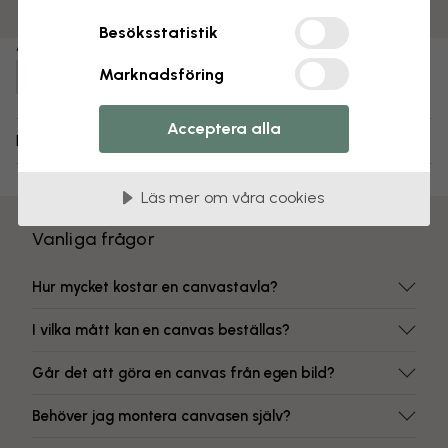
Färgbeständiga tryck
Besöksstatistik
Artikelnummer:
Marknadsföring
e80631
Acceptera alla
Leverans och returer
Läs mer om våra cookies
Vanliga frågor
Hur mycket kostar en canvastavla?
I vilka mått kan en canvas beställas?
Går det att göra en canvas från egen bild?
Behöver jag montera canvasen själv?