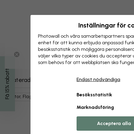
Inställningar för c
Photowall och våra samarbets­partners spar
enhet för att kunna erbjuda anpassad funkt
besöks­statistik och möjliggöra personalise
väljer vilka typer av cookies du acceptera
som behövs för att webbplatsen ska funger
Få 15% rabatt
Relaterade kategorier
Endast nödvändiga
Besöksstatistik
Kartor, Flaggor & Platser
Världskartor
Kartor
Marknadsföring
Acceptera alla