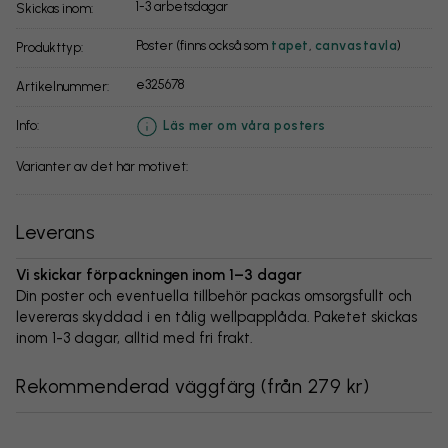
1-3 arbetsdagar
Skickas inom:
Poster (finns också som
tapet
,
canvastavla
)
Produkttyp:
e325678
Artikelnummer:
info:
Läs mer om våra posters
Varianter av det här motivet:
Leverans
Vi skickar förpackningen inom 1–3 dagar
Din poster och eventuella tillbehör packas omsorgsfullt och
levereras skyddad i en tålig wellpapplåda. Paketet skickas
inom 1-3 dagar, alltid med fri frakt.
Rekommenderad väggfärg
(
från 279 kr
)