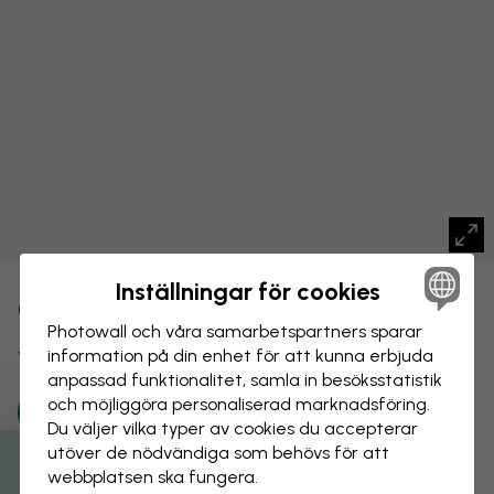
Inställningar för cookies
CANVASTAVLA
Spara
Photowall och våra samarbets­partners sparar
Världskarta med städer
information på din enhet för att kunna erbjuda
anpassad funktionalitet, samla in besöks­statistik
och möjliggöra personaliserad marknads­föring.
Du väljer vilka typer av cookies du accepterar
utöver de nödvändiga som behövs för att
webbplatsen ska fungera.