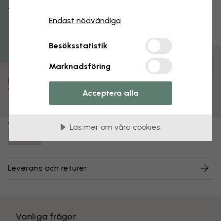
Få 15% rabatt
Endast nödvändiga
Besöksstatistik
Anpassa och beställ
Marknadsföring
Färdigmonterad och klar att hängas upp
Matt yta
Acceptera alla
Färgbeständiga tryck
Artikelnummer:
Läs mer om våra cookies
e325701
Leverans och returer
Vanliga frågor