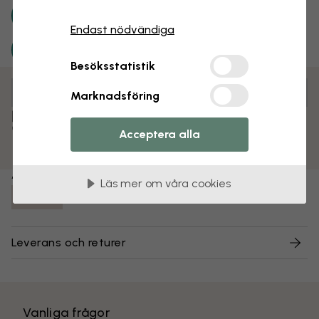
Endast nödvändiga
Besöksstatistik
Anpassa och beställ
Marknadsföring
Färdigmonterad och klar att hängas upp
Matt yta
Acceptera alla
Färgbeständiga tryck
Artikelnummer:
Läs mer om våra cookies
e325685
Leverans och returer
Vanliga frågor