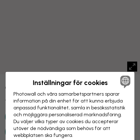
Inställningar för cookies
CANVASTAVLA
Spara
Photowall och våra samarbets­partners sparar
Världskarta med städer
information på din enhet för att kunna erbjuda
anpassad funktionalitet, samla in besöks­statistik
och möjliggöra personaliserad marknads­föring.
Du väljer vilka typer av cookies du accepterar
utöver de nödvändiga som behövs för att
webbplatsen ska fungera.