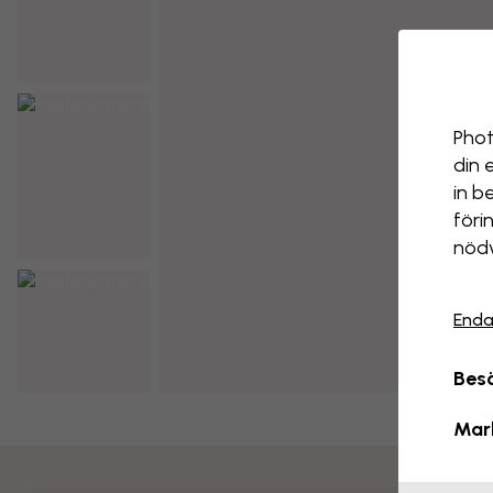
Phot
din 
in b
föri
nödv
Enda
Besö
Mar