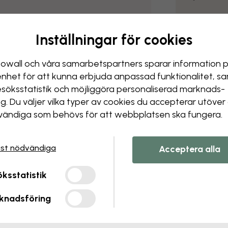
Artikelnummer
e325679
Inställningar för cookies
owall och våra samarbets­partners sparar information 
Leverans och
enhet för att kunna erbjuda anpassad funktionalitet, s
esöks­statistik och möjliggöra personaliserad marknads­
ng. Du väljer vilka typer av cookies du accepterar utöver
ändiga som behövs för att webbplatsen ska fungera.
st nödvändiga
Acceptera alla
ksstatistik
knadsföring