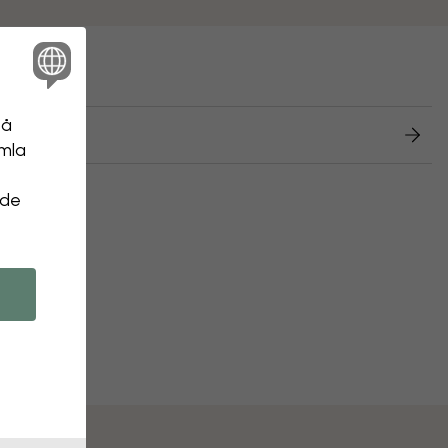
:
på
 returer
amla
 de