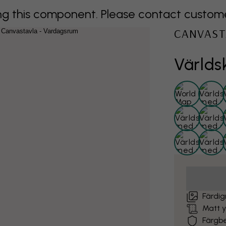
 this component. Please contact customer 
CANVAST
Världs
Färdig
Matt 
Färgb