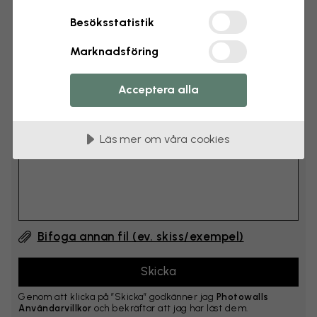
cm
Besöksstatistik
Lägg till 6–10 cm på både bredd och höjd
Marknadsföring
Lägg till kommentar
Acceptera alla
Kommentar #1
Läs mer om våra cookies
Bifoga annan fil (ev. skiss/exempel)
Genom att klicka på ”Skicka” godkänner jag
Photowalls
Användarvillkor
och bekräftar att jag har läst dem.