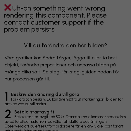
Uh-oh something went wrong
rendering this component. Please
contact customer support if the
problem persists.
Vill du förändra den här bilden?
Våra grafiker kan ändra färger, lägga till eller ta bort
objekt, förändra proportioner och anpassa bilden på
många olika sätt. Se steg-för-steg-guiden nedan för
hur processen går till.
1
Beskriv den ändring du vill göra
Förklara och beskriv. Du kan även sätta ut markeringar i bilden för
att visa vad du vill ändra.
2
Betala startavgift
Betala en startavgift på 50 kr. Denna summa kommer sedan dras
av på totalkostnaden om du väljer att slutföra beställningen.
Observera att du efter utfört bildarbete får en länk via e-post för att
göra beställningen av tapeten.