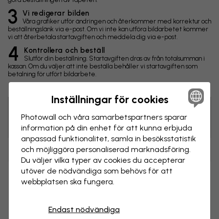
3
Vi redigerar bilden
Våra grafiker utför ändringen och återkommer med korrektur och
beställningslänk via e-post. Om vi inte kan utföra bildarbetet kommer
vi att återbetala startavgiften och meddela dig via e-post.
4
Kontrollera och beställ
Slutför din beställning. Startavgiften dras av från totalsumman i
kassan. Om du väljer att inte beställa behåller vi startavgiften som
betalning för utfört bildarbete.
Inställningar för cookies
Photowall och våra samarbets­partners sparar
Tips! Du kan klicka på bilden för att göra en markering och
skriva en kommentar.
information på din enhet för att kunna erbjuda
anpassad funktionalitet, samla in besöks­statistik
och möjliggöra personaliserad marknads­föring.
Ändringar
Du väljer vilka typer av cookies du accepterar
utöver de nödvändiga som behövs för att
Storlek
webbplatsen ska fungera.
cm
Endast nödvändiga