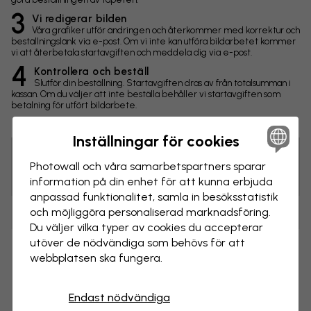
3
Vi redigerar bilden
Våra grafiker utför ändringen och återkommer med korrektur och
beställningslänk via e-post. Om vi inte kan utföra bildarbetet kommer
vi att återbetala startavgiften och meddela dig via e-post.
4
Kontrollera och beställ
Slutför din beställning. Startavgiften dras av från totalsumman i
kassan. Om du väljer att inte beställa behåller vi startavgiften som
betalning för utfört bildarbete.
Inställningar för cookies
Photowall och våra samarbets­partners sparar
Tips! Du kan klicka på bilden för att göra en markering och
skriva en kommentar.
information på din enhet för att kunna erbjuda
anpassad funktionalitet, samla in besöks­statistik
och möjliggöra personaliserad marknads­föring.
Ändringar
Du väljer vilka typer av cookies du accepterar
utöver de nödvändiga som behövs för att
Storlek
webbplatsen ska fungera.
cm
Endast nödvändiga