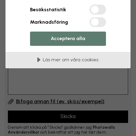
cm
Besöksstatistik
Lägg till 6–10 cm på både bredd och höjd
Marknadsföring
Lägg till kommentar
Acceptera alla
Kommentar #1
Läs mer om våra cookies
Bifoga annan fil (ev. skiss/exempel)
Genom att klicka på ”Skicka” godkänner jag
Photowalls
Användarvillkor
och bekräftar att jag har läst dem.