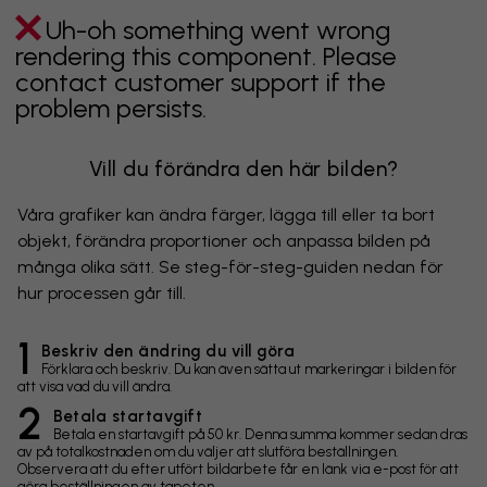
Uh-oh something went wrong
rendering this component. Please
contact customer support if the
problem persists.
Vill du förändra den här bilden?
Våra grafiker kan ändra färger, lägga till eller ta bort
objekt, förändra proportioner och anpassa bilden på
många olika sätt. Se steg-för-steg-guiden nedan för
hur processen går till.
1
Beskriv den ändring du vill göra
Förklara och beskriv. Du kan även sätta ut markeringar i bilden för
att visa vad du vill ändra.
2
Betala startavgift
Betala en startavgift på 50 kr. Denna summa kommer sedan dras
av på totalkostnaden om du väljer att slutföra beställningen.
Observera att du efter utfört bildarbete får en länk via e-post för att
göra beställningen av tapeten.