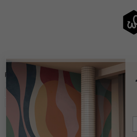
Relaterade kategorier
Andlighet & Religion
Religiösa Symboler & Ikoner
Kon
Akryl & Oljemålningar
E