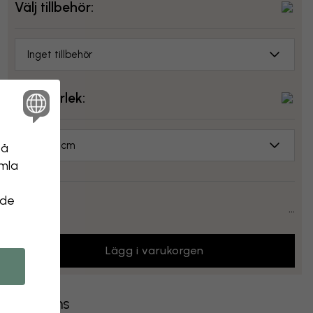
Välj tillbehör:
Inget tillbehör
Välj storlek:
70x50 cm
på
amla
 de
Pris:
...
Lägg i varukorgen
Leverans