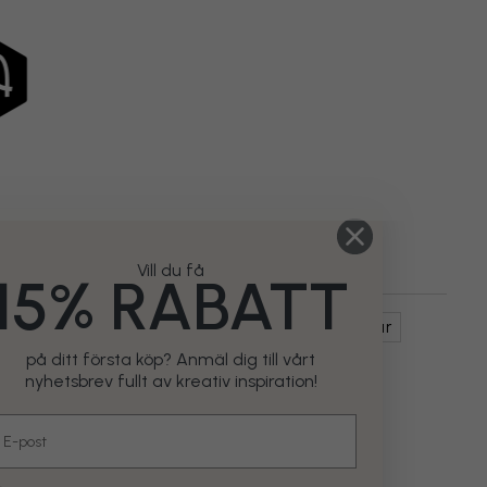
Vill du få
15% RABATT
st & Formgivning
Kända Konstverk
Målningar
på ditt första köp? Anmäl dig till vårt
nyhetsbrev fullt av kreativ inspiration!
mail