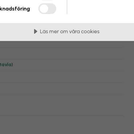
icelli
knadsföring
Läs mer om våra cookies
tavla
)