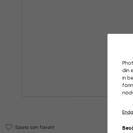
Phot
din 
in b
föri
nödv
Enda
Besö
Spara som favorit