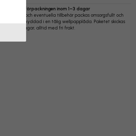
Vi skickar förpackningen inom 1–3 dagar
Din poster och eventuella tillbehör packas omsorgsfullt och
levereras skyddad i en tålig wellpapplåda. Paketet skickas
inom 1-3 dagar, alltid med fri frakt.