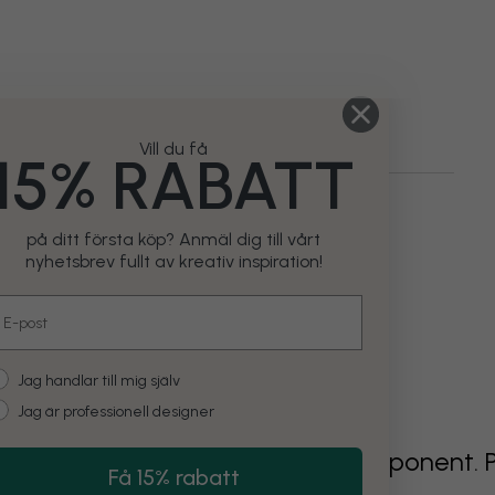
Vill du få
15% RABATT
Illustrationer
Djur
Fåglar
Grön
Stilar
på ditt första köp? Anmäl dig till vårt
nyhetsbrev fullt av kreativ inspiration!
mail
ustomer type
Jag handlar till mig själv
Jag är professionell designer
g went wrong rendering this component. 
Få 15% rabatt
f the problem persists.