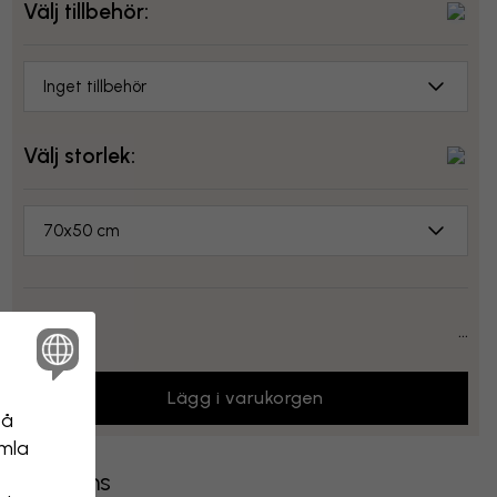
Välj tillbehör:
Inget tillbehör
Välj storlek:
70x50 cm
Pris:
...
Lägg i varukorgen
på
amla
Leverans