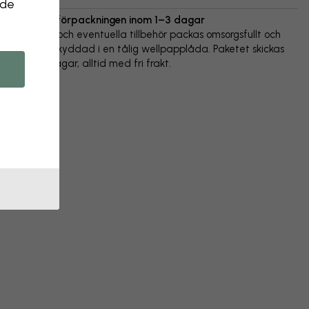
 de
Vi skickar förpackningen inom 1–3 dagar
Din poster och eventuella tillbehör packas omsorgsfullt och
levereras skyddad i en tålig wellpapplåda. Paketet skickas
inom 1-3 dagar, alltid med fri frakt.