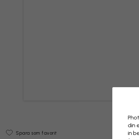
Phot
din 
in b
Spara som favorit