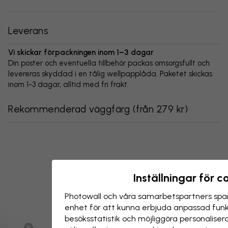
Leverans
Vi skickar förpackningen inom 1–3 dagar
Din poster och eventuella tillbehör packas omsorgsfullt och
levereras skyddad i en tålig wellpapplåda. Paketet skickas
inom 1-3 dagar, alltid med fri frakt.
Rekommenderad väggfärg
(
från 279 kr
)
Inställningar för c
Photowall och våra samarbets­partners spar
enhet för att kunna erbjuda anpassad funkt
besöks­statistik och möjliggöra personalise