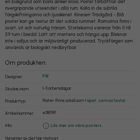
en bakgrund som bara skriker klass. Poster förbättrar det
övergripande utseendet i alla rum. Kolla in de subtila
färgskiftningarna och ljusskenet. Kineseri Trädgård - Blå
poster kan ge textur åt det valda rummet. Ramarna finns i
svart, vit och naturlig träram. Storlekarna varierar från 11 till
59 tum i bredd. Lätt att montera och hänga upp. Bleknar
inte i solljus och är miljövänligt producerad. Tryckfärgen som
används är biologiskt nedbrytbar.
Om produkten:
PW
Designer:
1-3 arbetsdagar
Skickas inom:
Poster (finns också som
tapet
,
canvastavla
)
Produkttyp:
e318749
Artikelnummer:
info:
Läs mer om våra posters
Varianter av det här motivet: