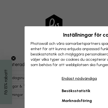
Inställningar för c
Photowall och våra samarbets­partners spar
enhet för att kunna erbjuda anpassad funkt
besöks­statistik och möjliggöra personalise
väljer vilka typer av cookies du acceptera
Relaterade kategorier
som behövs för att webbplatsen ska funger
Få 15% rabatt
Vardagsrum
Sovrum
Natur
Löv
Endast nödvändiga
Skogar & Träd
Djungel
Djur
Fåglar
Besöksstatistik
Flamingor
Grön
Marknadsföring