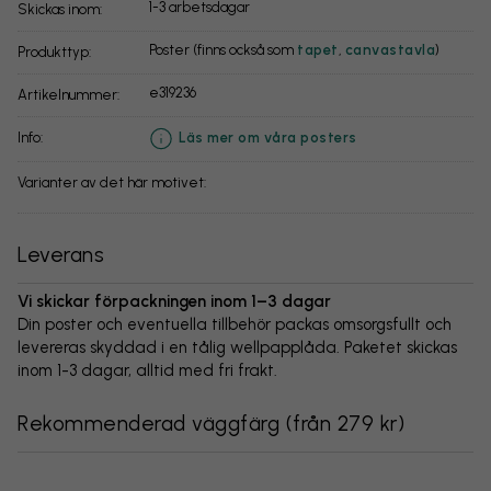
1-3 arbetsdagar
Skickas inom:
Poster (finns också som
tapet
,
canvastavla
)
Produkttyp:
e319236
Artikelnummer:
info:
Läs mer om våra posters
Varianter av det här motivet:
Leverans
Vi skickar förpackningen inom 1–3 dagar
Din poster och eventuella tillbehör packas omsorgsfullt och
levereras skyddad i en tålig wellpapplåda. Paketet skickas
inom 1-3 dagar, alltid med fri frakt.
Rekommenderad väggfärg
(
från 279 kr
)