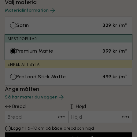
Välj material
Materialinformation
Satin
329 kr /m²
MEST POPULÄR
Premium Matte
399 kr /m²
ENKEL ATT BYTA
Peel and Stick Matte
499 kr /m²
Ange måtten
Så här mäter du väggen
Bredd
Höjd
cm
cm
Lägg till 6–10 cm på både bredd och höjd