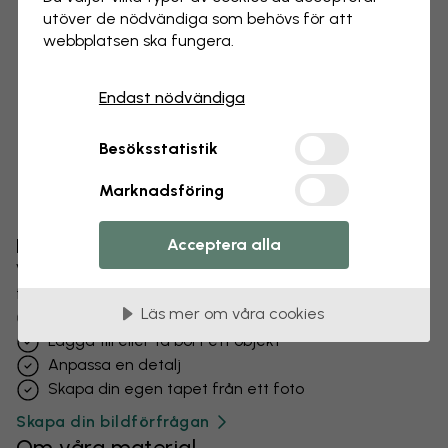
utöver de nödvändiga som behövs för att
webbplatsen ska fungera.
Endast nödvändiga
Besöksstatistik
Marknadsföring
Förändra din tapet
Acceptera alla
Vårt designteam kan justera vilket motiv som helst
för att göra det unikt för dig.
Läs mer om våra cookies
Ändra storlek eller färger
Lägga till eller ta bort ett objekt
Anpassa en detalj
Skapa din egen tapet från ett foto
Skapa din bildförfrågan
Om våra material