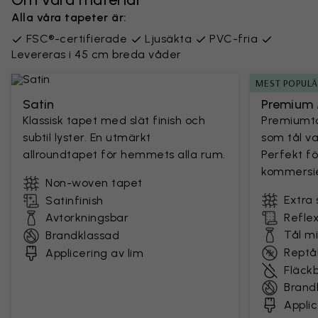
Alla våra tapeter är:
FSC®-certifierade
Ljusäkta
PVC-fria
Levereras i 45 cm breda våder
MEST POPUL
Satin
Premium 
Klassisk tapet med slät finish och
Premiumta
subtil lyster. En utmärkt
som tål v
allroundtapet för hemmets alla rum.
Perfekt fö
kommersie
Non-woven tapet
Extra 
Satinfinish
Avtorkningsbar
Reflex
Tål m
Brandklassad
Reptål
Applicering av lim
Fläck
Brand
Applic