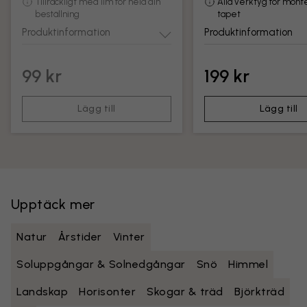
Tillräckligt med lim för hela din
Alla verktyg för mont
beställning
tapet
Produktinformation
Produktinformation
99 kr
199 kr
Lägg till
Lägg till
Upptäck mer
Natur
Årstider
Vinter
Soluppgångar & Solnedgångar
Snö
Himmel
Landskap
Horisonter
Skogar & träd
Björkträd