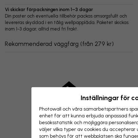
Vi skickar förpackningen inom 1–3 dagar
Din poster och eventuella tillbehör packas omsorgsfullt och
levereras skyddad i en tålig wellpapplåda. Paketet skickas
inom 1-3 dagar, alltid med fri frakt.
Rekommenderad väggfärg
(
från 279 kr
)
Inställningar för c
Photowall och våra samarbets­partners spar
enhet för att kunna erbjuda anpassad funkt
besöks­statistik och möjliggöra personalise
väljer vilka typer av cookies du acceptera
som behövs för att webbplatsen ska funger