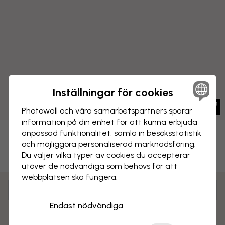
Inställningar för cookies
Photowall och våra samarbets­partners sparar
information på din enhet för att kunna erbjuda
anpassad funktionalitet, samla in besöks­statistik
CANVASTAVLA
Spara
och möjliggöra personaliserad marknads­föring.
Du väljer vilka typer av cookies du accepterar
Brygga i Roslagen, Sverige
utöver de nödvändiga som behövs för att
webbplatsen ska fungera.
Anpassa och beställ
Färdigmonterad och klar att hängas upp
Endast nödvändiga
Matt yta