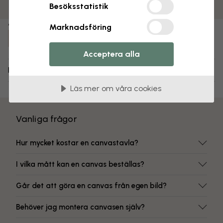
Färgbeständiga tryck
Besöksstatistik
Artikelnummer:
Marknadsföring
e40458
Acceptera alla
Leverans och returer
Läs mer om våra cookies
Vanliga frågor
Hur mycket kostar en canvastavla?
I vilka mått kan en canvas beställas?
Går det att göra en canvas från egen bild?
Behöver jag montera canvasen själv?