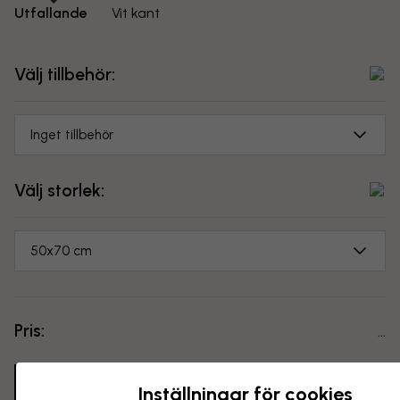
Utfallande
Vit kant
Välj tillbehör:
Inget tillbehör
Välj storlek:
50x70 cm
Pris:
...
Lägg i varukorgen
Inställningar för cookies