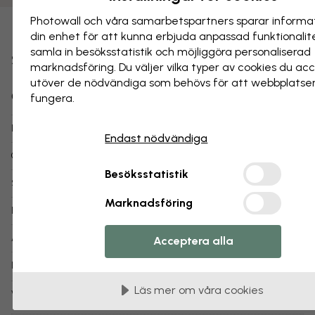
Photowall och våra samarbets­partners sparar informa
Spara som favorit
din enhet för att kunna erbjuda anpassad funktionalit
samla in besöks­statistik och möjliggöra personaliserad
Skuggornas konst - Elefant
marknads­föring. Du väljer vilka typer av cookies du ac
utöver de nödvändiga som behövs för att webbplatse
Om produkten:
fungera.
WA Collection
Designer:
Endast nödvändiga
Mary Urban
Copyright:
Besöksstatistik
1-3 arbetsdagar
Skickas inom:
Marknadsföring
Poster (finns också som
tapet
,
canvastavla
)
Produkttyp:
e31047
Artikelnummer:
Acceptera alla
info:
Läs mer om våra posters
Läs mer om våra cookies
Varianter av det här motivet: