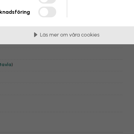
örkblå
knadsföring
Läs mer om våra cookies
tavla
)