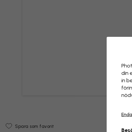
Phot
din 
in b
föri
nödv
Enda
Spara som favorit
Besö