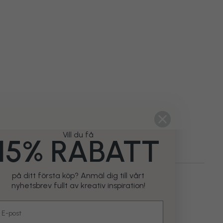
Vill du få
15% RABATT
på ditt första köp? Anmäl dig till vårt
Barn
Tonåringar
Blå
Tonårsrum
nyhetsbrev fullt av kreativ inspiration!
mail