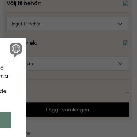
Välj tillbehör:
Inget tillbehör
Välj storlek:
70x50 cm
på
amla
Pris:
...
 de
Lägg i varukorgen
Leverans