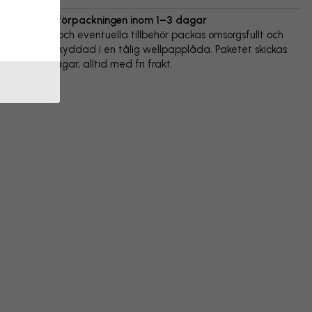
Vi skickar förpackningen inom 1–3 dagar
Din poster och eventuella tillbehör packas omsorgsfullt och
levereras skyddad i en tålig wellpapplåda. Paketet skickas
inom 1-3 dagar, alltid med fri frakt.