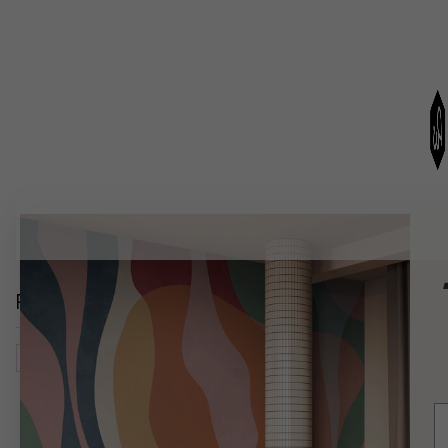
Relaterade kategorier
Natur
Blommor
Magnolior
Botaniska Illustrationer
E