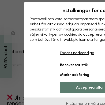
Inställningar för c
Photowall och våra samarbets­partners spar
enhet för att kunna erbjuda anpassad funkt
besöks­statistik och möjliggöra personalise
väljer vilka typer av cookies du acceptera
som behövs för att webbplatsen ska funger
Få 15% rabatt
Relaterade kategorier
Endast nödvändiga
Astronomi
Planeter
Besöksstatistik
Marknadsföring
Acceptera alla
Uh-oh something went wrong
rendering this component. Please
Läs mer om våra co