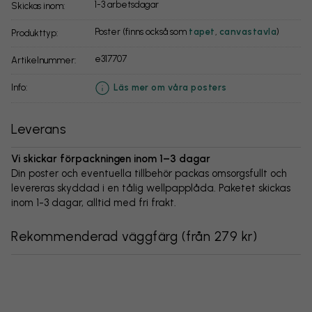
1-3 arbetsdagar
Skickas inom:
Poster (finns också som
tapet
,
canvastavla
)
Produkttyp:
e317707
Artikelnummer:
info:
Läs mer om våra posters
Leverans
Vi skickar förpackningen inom 1–3 dagar
Din poster och eventuella tillbehör packas omsorgsfullt och
levereras skyddad i en tålig wellpapplåda. Paketet skickas
inom 1-3 dagar, alltid med fri frakt.
Rekommenderad väggfärg
(
från 279 kr
)