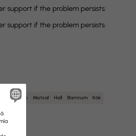
support if the problem persists.
support if the problem persists.
um
Sovrum
Matsal
Hall
Barnrum
Kök
på
amla