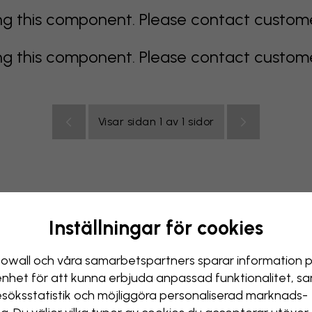
 this component. Please contact customer 
 this component. Please contact customer 
Visar sidan 1 av 1 sidor
Inställningar för cookies
color
orange
rosa
lila
röd
turkos
vit
gul
Badr
owall och våra samarbets­partners sparar information 
enhet för att kunna erbjuda anpassad funktionalitet, s
esöks­statistik och möjliggöra personaliserad marknads­