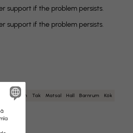
support if the problem persists.
support if the problem persists.
um
Sovrum
Tak
Matsal
Hall
Barnrum
Kök
på
amla