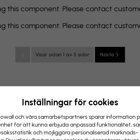
 this component. Please contact customer 
 this component. Please contact customer 
Visar sidan 1 av 5 sidor
Nästa
Inställningar för cookies
color
orange
rosa
lila
röd
turkos
vit
gul
Badr
owall och våra samarbets­partners sparar information 
enhet för att kunna erbjuda anpassad funktionalitet, s
esöks­statistik och möjliggöra personaliserad marknads­