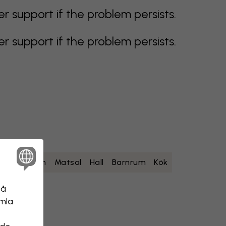
support if the problem persists.
support if the problem persists.
um
Sovrum
Matsal
Hall
Barnrum
Kök
på
amla