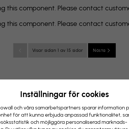
 this component. Please contact customer 
 this component. Please contact customer 
Visar sidan 1 av 15 sidor
Nästa
Inställningar för cookies
color
orange
rosa
lila
röd
turkos
vit
gul
Badr
owall och våra samarbets­partners sparar information 
enhet för att kunna erbjuda anpassad funktionalitet, s
esöks­statistik och möjliggöra personaliserad marknads­