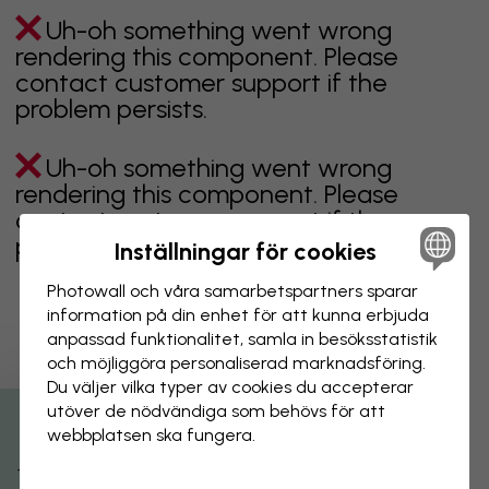
Uh-oh something went wrong
rendering this component. Please
contact customer support if the
problem persists.
Uh-oh something went wrong
rendering this component. Please
contact customer support if the
problem persists.
Inställningar för cookies
Photowall och våra samarbets­partners sparar
information på din enhet för att kunna erbjuda
anpassad funktionalitet, samla in besöks­statistik
Visar sidan 1 av 102 sidor
och möjliggöra personaliserad marknads­föring.
Du väljer vilka typer av cookies du accepterar
utöver de nödvändiga som behövs för att
Utforska fler kategorier
webbplatsen ska fungera.
beige
svart
svartvit
blå
brun
grön
grå