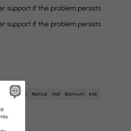
support if the problem persists.
support if the problem persists.
um
Sovrum
Matsal
Hall
Barnrum
Kök
på
amla