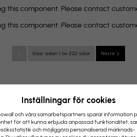
 this component. Please contact customer 
 this component. Please contact customer 
Visar sidan 1 av 222 sidor
Nästa
Inställningar för cookies
color
orange
rosa
lila
röd
turkos
vit
gul
Badr
owall och våra samarbets­partners sparar information 
enhet för att kunna erbjuda anpassad funktionalitet, s
esöks­statistik och möjliggöra personaliserad marknads­