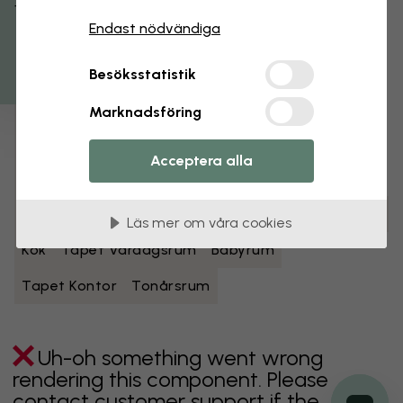
Få 15% rabatt
Endast nödvändiga
Svartvita tapeter
Blå tapeter
Bruna tapeter
Gröna tapeter
Grå tapeter
Besöksstatistik
Flerfärgade tapeter
Oranga tapeter
Marknadsföring
Rosa tapeter
Lila tapeter
Röda tapeter
Acceptera alla
Turkosa tapeter
Vita tapeter
Gula tapeter
Badrum
Tapet Sovrum
Matsal
Tapet Barnrum
Läs mer om våra cookies
Kök
Tapet Vardagsrum
Babyrum
Tapet Kontor
Tonårsrum
Uh-oh something went wrong
rendering this component. Please
contact customer support if the