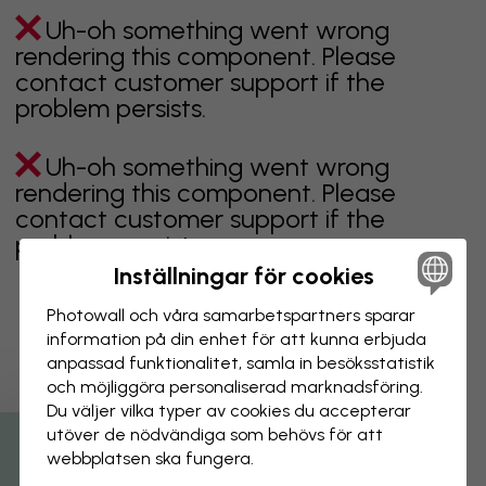
Uh-oh something went wrong
rendering this component. Please
contact customer support if the
problem persists.
Uh-oh something went wrong
rendering this component. Please
contact customer support if the
problem persists.
Inställningar för cookies
Photowall och våra samarbets­partners sparar
information på din enhet för att kunna erbjuda
Visar sidan 1 av 9 sidor
anpassad funktionalitet, samla in besöks­statistik
och möjliggöra personaliserad marknads­föring.
Du väljer vilka typer av cookies du accepterar
Utforska fler kategorier
utöver de nödvändiga som behövs för att
webbplatsen ska fungera.
Beiga tapeter
Svarta tapeter