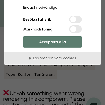
Få 15% rabatt
Endast nödvändiga
Svartvita tapeter
Blå tapeter
Bruna tapeter
Gröna tapeter
Grå tapeter
Besöksstatistik
Flerfärgade tapeter
Oranga tapeter
Marknadsföring
Rosa tapeter
Lila tapeter
Röda tapeter
Acceptera alla
Turkosa tapeter
Vita tapeter
Gula tapeter
Badrum
Tapet Sovrum
Matsal
Tapet Hall
Läs mer om våra cookies
Tapet Barnrum
Tapet Vardagsrum
Babyrum
Tapet Kontor
Tonårsrum
Uh-oh something went wrong
rendering this component. Please
contact customer support if the