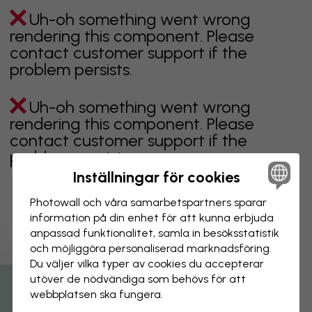
Uh-oh something went wrong
rendering this component. Please
contact customer support if the
problem persists.
Uh-oh something went wrong
rendering this component. Please
contact customer support if the
problem persists.
Inställningar för cookies
Photowall och våra samarbets­partners sparar
information på din enhet för att kunna erbjuda
Visar sidan 1 av 3 sidor
anpassad funktionalitet, samla in besöks­statistik
och möjliggöra personaliserad marknads­föring.
Du väljer vilka typer av cookies du accepterar
Utforska fler kategorier
utöver de nödvändiga som behövs för att
webbplatsen ska fungera.
Beiga tapeter
Svarta tapeter