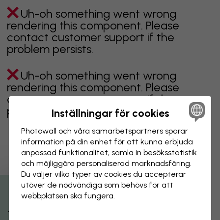
Uh-oh something went wrong
rendering this component. Please
contact customer support if the
problem persists.
Uh-oh something went wrong
rendering this component. Please
contact customer support if the
problem persists.
Inställningar för cookies
Photowall och våra samarbets­partners sparar
information på din enhet för att kunna erbjuda
anpassad funktionalitet, samla in besöks­statistik
Visar sidan 1 av 3 sidor
och möjliggöra personaliserad marknads­föring.
Du väljer vilka typer av cookies du accepterar
utöver de nödvändiga som behövs för att
Utforska fler kategorier
webbplatsen ska fungera.
beige
svart
svartvit
blå
brun
grön
grå