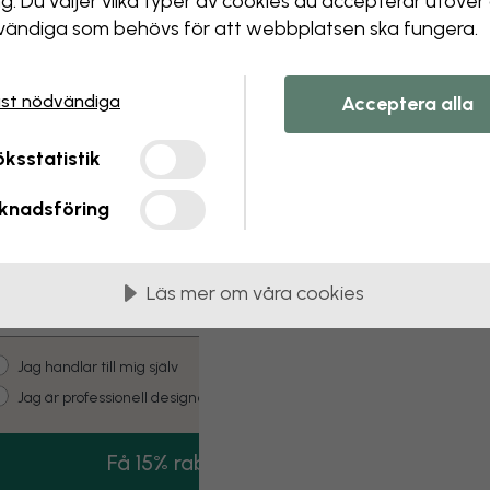
ng. Du väljer vilka typer av cookies du accepterar utöver
ändiga som behövs för att webbplatsen ska fungera.
 this component. Please contact customer 
st nödvändiga
Acceptera alla
Vill du få
15% RABATT
ksstatistik
knadsföring
på ditt första köp? Anmäl dig till vårt
nyhetsbrev fullt av kreativ inspiration!
Läs mer om våra cookies
mail
ustomer type
Jag handlar till mig själv
Jag är professionell designer
Få 15% rabatt