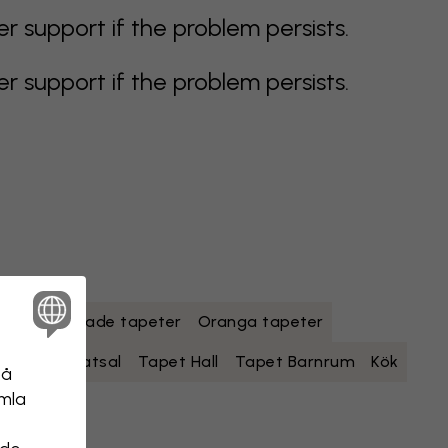
support if the problem persists.
support if the problem persists.
r
Flerfärgade tapeter
Oranga tapeter
Sovrum
Matsal
Tapet Hall
Tapet Barnrum
Kök
på
amla