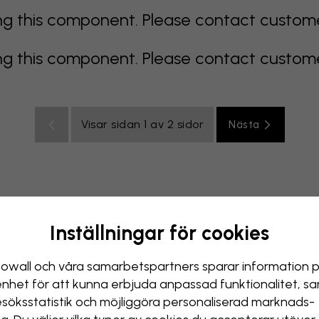
 this component. Please contact customer 
 this component. Please contact customer 
Visar sidan 1 av 2 sidor
Nästa
Inställningar för cookies
Blå tapeter
Bruna tapeter
Gröna tapeter
Grå tapete
tapeter
Vita tapeter
Gula tapeter
Badrum
Tapet 
owall och våra samarbets­partners sparar information 
enhet för att kunna erbjuda anpassad funktionalitet, s
esöks­statistik och möjliggöra personaliserad marknads­