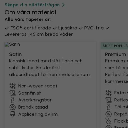
Skapa din bildförfrågan
Om våra material
Alla våra tapeter är:
FSC®-certifierade
Ljusäkta
PVC-fria
Levereras i 45 cm breda våder
MEST POPUL
Satin
Premium 
Klassisk tapet med slät finish och
Premiumta
subtil lyster. En utmärkt
som tål v
allroundtapet för hemmets alla rum.
Perfekt fö
kommersie
Non-woven tapet
Extra 
Satinfinish
Avtorkningsbar
Reflex
Tål m
Brandklassad
Reptål
Applicering av lim
Fläck
Brand