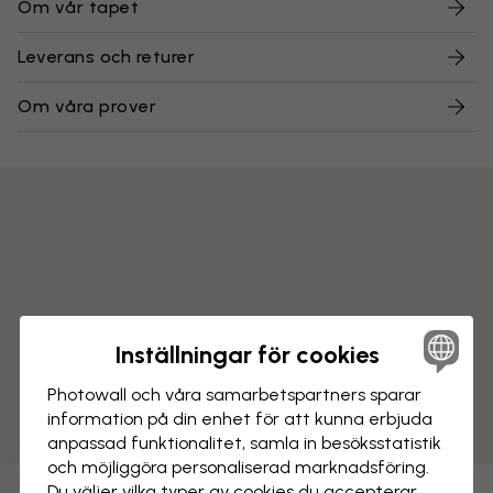
Om vår tapet
Leverans och returer
Om våra prover
Inställningar för cookies
Photowall och våra samarbets­partners sparar
information på din enhet för att kunna erbjuda
anpassad funktionalitet, samla in besöks­statistik
och möjliggöra personaliserad marknads­föring.
Du väljer vilka typer av cookies du accepterar