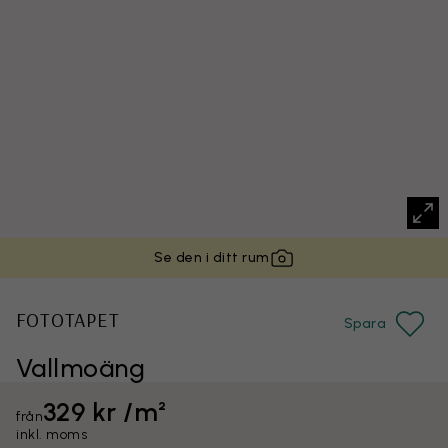
Se den i ditt rum
FOTOTAPET
Spara
Vallmoäng
329 kr /m²
från
inkl. moms