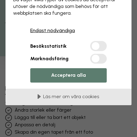
utöver de nödvändiga som behövs för att
webbplatsen ska fungera.
Få 15% rabatt
Endast nödvändiga
Besöksstatistik
Marknadsföring
Acceptera alla
Förändra din tapet
Vårt designteam kan justera vilket motiv som helst
Läs mer om våra cookies
för att göra det unikt för dig.
Ändra storlek eller färger
Lägga till eller ta bort ett objekt
Anpassa en detalj
Skapa din egen tapet från ett foto