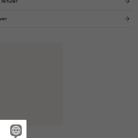
 returer
ver