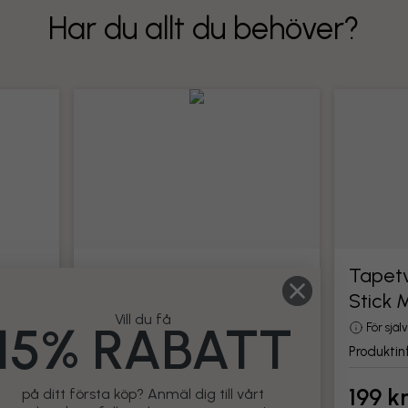
Har du allt du behöver?
Tapetverktyg
Tapetv
Stick 
din
Alla verktyg för montering av tapet
Vill du få
15% RABATT
Produktinformation
För sjä
Produktin
199 kr
199 k
på ditt första köp? Anmäl dig till vårt