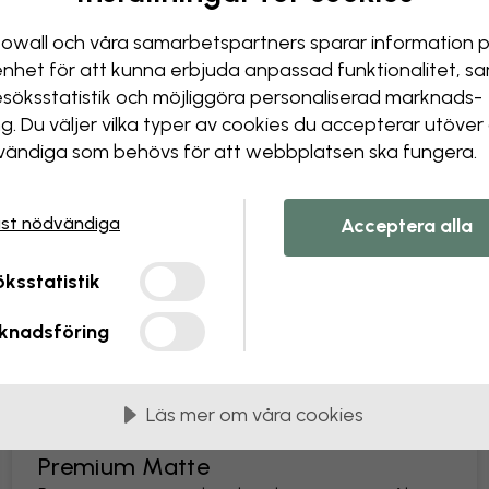
Förändra din tapet
owall och våra samarbets­partners sparar information 
Vårt designteam kan justera v
enhet för att kunna erbjuda anpassad funktionalitet, s
Ändra storlek eller färger
esöks­statistik och möjliggöra personaliserad marknads­
Lägga till eller ta bort ett
ng. Du väljer vilka typer av cookies du accepterar utöver
Anpassa en detalj
ändiga som behövs för att webbplatsen ska fungera.
Skapa din egen tapet från
Skapa din bildförfrågan
st nödvändiga
Acceptera alla
ksstatistik
knadsföring
as i 45 cm breda våder
Läs mer om våra cookies
MEST POPULÄR
Premium Matte