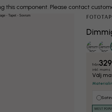
 this component. Please contact customer 
FOTOTAP
Dimmig
329
från
inkl. moms
Välj ma
Materiali
Satin
MEST POPU