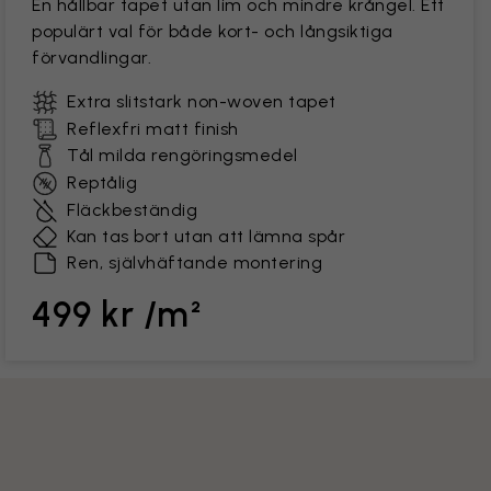
En hållbar tapet utan lim och mindre krångel. Ett
populärt val för både kort- och långsiktiga
förvandlingar.
Extra slitstark non-woven tapet
Reflexfri matt finish
Tål milda rengöringsmedel
Reptålig
Fläckbeständig
Kan tas bort utan att lämna spår
Ren, självhäftande montering
499 kr /m²