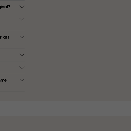
inal?
r att
ymme