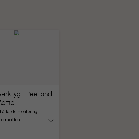
erktyg - Peel and
Matte
lvhäftande montering
formation
r