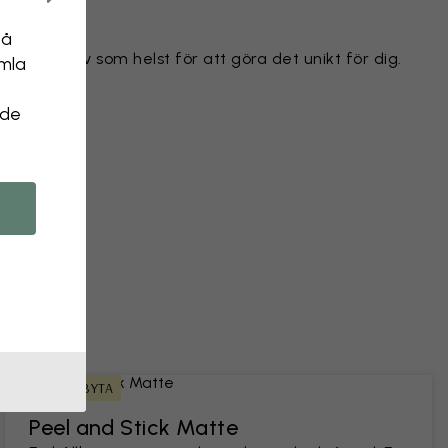
på
ilket motiv som helst för att göra det unikt för dig.
amla
 objekt
 de
 ett foto
ENKEL ATT BYTA
Peel and Stick Matte