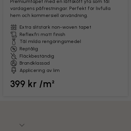
Premiumtapet med en lättskött yta som tål
vardagens påfrestningar. Perfekt för livfulla
hem och kommersiell användning.
Extra slitstark non-woven tapet
Reflexfri matt finish
Tål milda rengöringsmedel
Reptålig
Fläckbeständig
Brandklassad
Applicering av lim
399 kr /m²