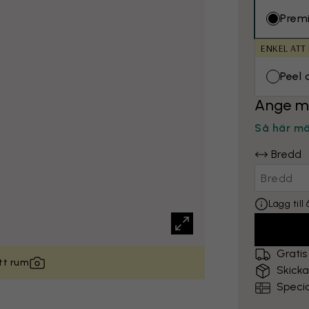
Prem
ENKEL ATT
Peel 
Ange m
Så här m
Bredd
Lägg til
Gratis
itt rum
Skick
Specia