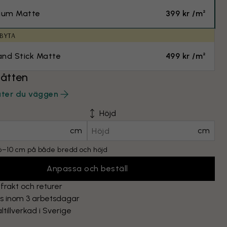
ium Matte
399 kr /m²
 BYTA
and Stick Matte
499 kr /m²
åtten
äter du väggen
Höjd
cm
cm
l 6–10 cm på både bredd och höjd
Anpassa och beställ
 frakt och returer
as inom 3 arbetsdagar
ltillverkad i Sverige