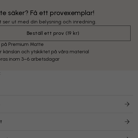
nte säker? Få ett provexemplar!
 ser ut med din belysning och inredning.
Beställ ett prov
(
19 kr
)
t på Premium Matte
 känslan och ytskiktet på våra material
eras inom 3–6 arbetsdagar
:
n
t