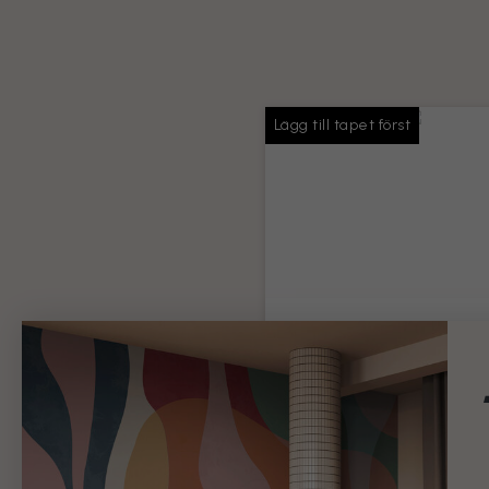
Lägg till tapet först
Tapetlim
Tillräckligt med lim för hela 
beställning
Produktinformation
99 kr