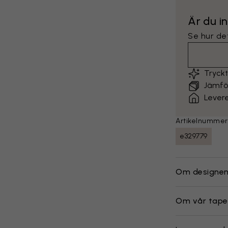
Är du i
Se hur det
Tryck
Jämför
Lever
Artikelnummer
e329779
Om designe
Om vår tape