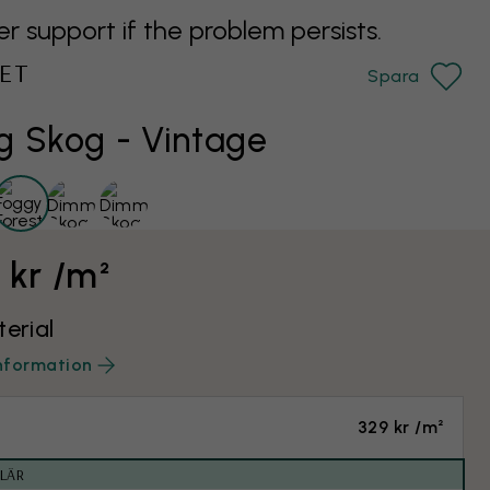
support if the problem persists.
ET
Spara
 Skog - Vintage
 kr /m²
terial
nformation
329 kr /m²
LÄR