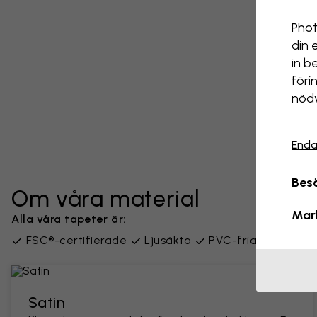
Phot
din 
in b
föri
nödv
Enda
Besö
Om våra material
Mar
Alla våra tapeter är:
FSC®-certifierade
Ljusäkta
PVC-fria
Leverer
Satin