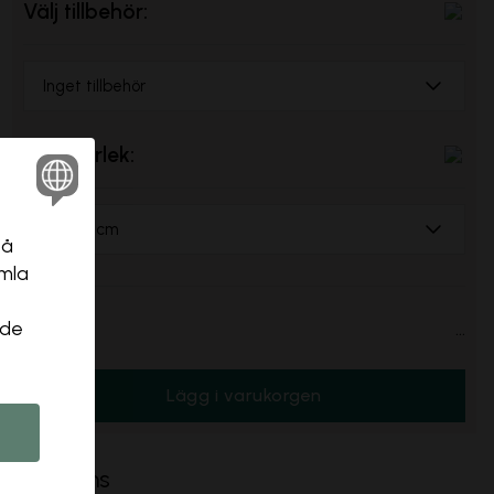
Välj tillbehör:
Inget tillbehör
Välj storlek:
70x50 cm
på
amla
Stäng
Pris:
...
 de
Lägg i varukorgen
Leverans