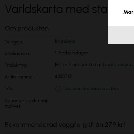
Världskarta med städer
Mar
Om produkten:
blursbyai
Designer:
1-3 arbetsdagar
Skickas inom:
Poster (finns också som
tapet
,
canvas
Produkttyp:
e325710
Artikelnummer:
Läs mer om våra posters
info:
Varianter av det här
motivet:
Rekommenderad väggfärg
(
från 279 kr
)