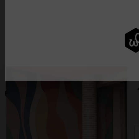
Relaterade kategorier
Barnrum
Kartor, Flaggor & Platser
Världskartor
Ba
E