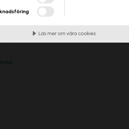
knadsföring
Läs mer om våra cookies
tavla
)