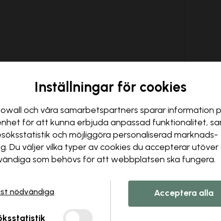
Inställningar för cookies
owall och våra samarbets­partners sparar information 
enhet för att kunna erbjuda anpassad funktionalitet, s
esöks­statistik och möjliggöra personaliserad marknads­
ng. Du väljer vilka typer av cookies du accepterar utöver
Hi there!
ändiga som behövs för att webbplatsen ska fungera.
It looks like you are visiting us from USA.
Please go to our local store for ordering.
st nödvändiga
Acceptera alla
Select country
Ok
ksstatistik