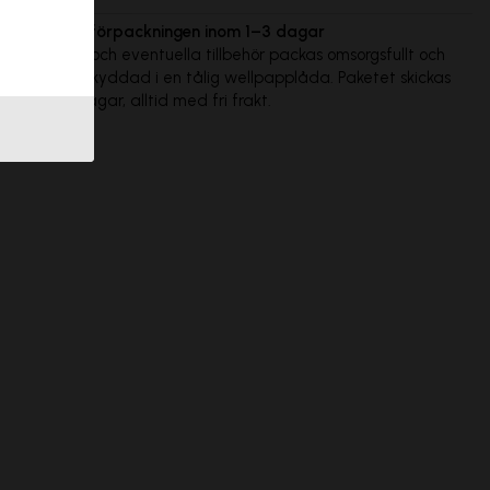
Vi skickar förpackningen inom 1–3 dagar
Din poster och eventuella tillbehör packas omsorgsfullt och
levereras skyddad i en tålig wellpapplåda. Paketet skickas
inom 1-3 dagar, alltid med fri frakt.