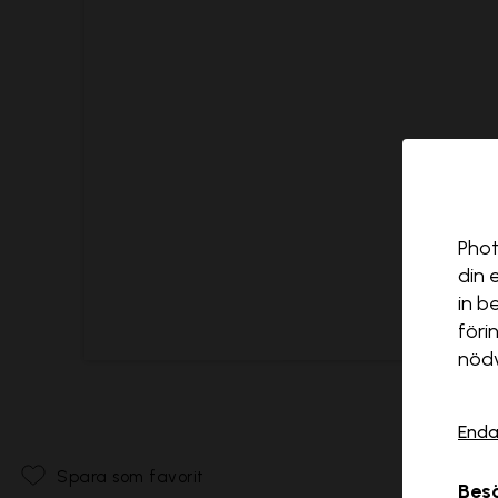
Phot
din 
in b
föri
nödv
Enda
Spara som favorit
Besö