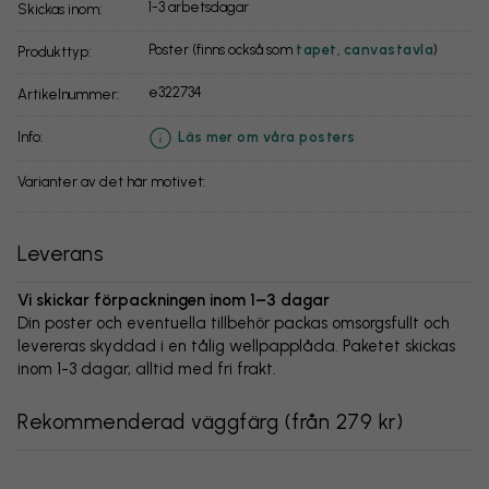
1-3 arbetsdagar
Skickas inom:
Poster (finns också som
tapet
,
canvastavla
)
Produkttyp:
e322734
Artikelnummer:
info:
Läs mer om våra posters
Varianter av det här motivet:
Leverans
Vi skickar förpackningen inom 1–3 dagar
Din poster och eventuella tillbehör packas omsorgsfullt och
levereras skyddad i en tålig wellpapplåda. Paketet skickas
inom 1-3 dagar, alltid med fri frakt.
Rekommenderad väggfärg
(
från 279 kr
)