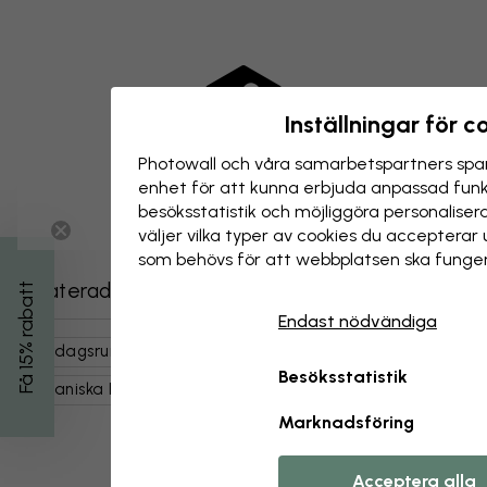
Inställningar för c
Photowall och våra samarbets­partners spar
enhet för att kunna erbjuda anpassad funkt
besöks­statistik och möjliggöra personalise
väljer vilka typer av cookies du acceptera
som behövs för att webbplatsen ska funger
Relaterade kategorier
Få 15% rabatt
Endast nödvändiga
Vardagsrum
Natur
Blommor
Magnolior
Besöksstatistik
Botaniska Illustrationer
Grå
Marknadsföring
Acceptera alla