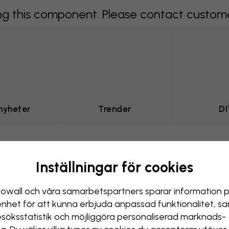
 this component. Please contact customer 
nyheter
Trender
DI
INTERIÖRER
Inställningar för cookies
l elegans i Ma
owall och våra samarbets­partners sparar information 
enhet för att kunna erbjuda anpassad funktionalitet, s
esöks­statistik och möjliggöra personaliserad marknads­
h ombloggade lägenheten ligger i ett landshö