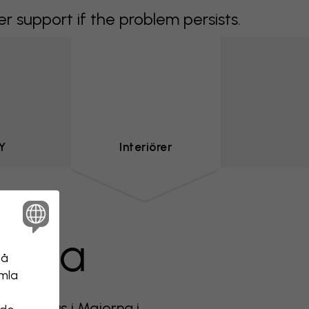
support if the problem persists.
Y
Interiörer
jorna
på
amla
vdingehus i Majorna i