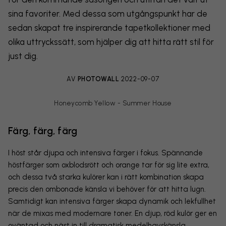
sina favoriter. Med dessa som utgångspunkt har de
sedan skapat tre inspirerande tapetkollektioner med
olika uttryckssätt, som hjälper dig att hitta rätt stil för
just dig.
AV
PHOTOWALL
2022-09-07
Honeycomb Yellow - Summer House
Färg, färg, färg
I höst står djupa och intensiva färger i fokus. Spännande
höstfärger som oxblodsrött och orange tar för sig lite extra,
och dessa två starka kulörer kan i rätt kombination skapa
precis den ombonade känsla vi behöver för att hitta lugn.
Samtidigt kan intensiva färger skapa dynamik och lekfullhet
när de mixas med modernare toner. En djup, röd kulör ger en
oväntad och näst in till dramatisk medelhavskänsla