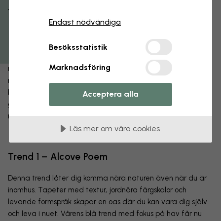
Få 15% rabatt
Majestic Leaves - Pure White and Pink - PWP
Endast nödvändiga
Kombinera mera
Besöksstatistik
Höstens och vinterns trender uppmuntrar till att kasta sig
Marknadsföring
mellan tidsepoker, stilar och spännande
mönsterkombinationer. Vi gillar att det är mycket textur i
blickfånget; skrovligt, lent, glatt eller långhårigt. Även
Acceptera alla
geometriska mönster och grafiska linjer kombineras på helt
nya sätt. I höst är allt tillåtet.
Läs mer om våra cookies
Trend 1 – Alcove Poem
Denna trend låter dig komma nära naturen även när du är
inomhus. Tapeter med textur, jordnära färgskalor och
levande formspråk skapar en oas där du kan vara dig själv
och leva i nuet. Vårens blå trend med fokus på hav får nu