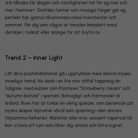
stå tillbaka för skogen och växtligheten tar för sig mer och
mer i hemmet. Grafiska former och mossiga färger gör sig
perfekt här, gärna tillsammans med manchester och
sammet. För dig som vågar är trenden komplett med
detaljer i turkost eller orange för att bryta av.
Trend 2 – Inner Light
Låt dina pastelldrömmar gå i uppfyllelse med denna mjuka,
innerliga trend. Nu dock i en lite mer stilfull tappning än
tidigare, med kulörer som Pantones ”Strawberry cream” och
”Autumn blonde” i spetsen. Behagligt och harmoniskt är
ledord. Även här är turkos en viktig spelare, som beroende på
nyans skapar dynamik såväl som spänning i den annars
följsamma helheten. Mönstrat eller inte, oavsett tapetval så
kan vi lova ett rum som låter dig andas och hitta lugnet.