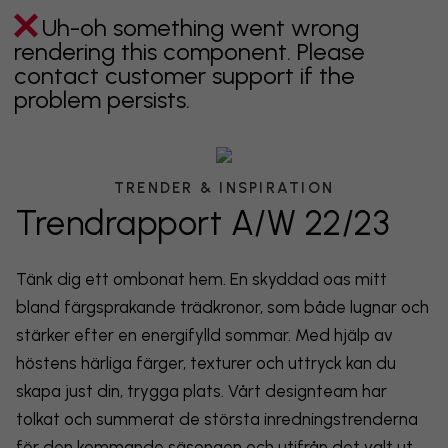
Uh-oh something went wrong
rendering this component. Please
contact customer support if the
problem persists.
TRENDER & INSPIRATION
Trendrapport A/W 22/23
Tänk dig ett ombonat hem. En skyddad oas mitt
bland färgsprakande trädkronor, som både lugnar och
stärker efter en energifylld sommar. Med hjälp av
höstens härliga färger, texturer och uttryck kan du
skapa just din, trygga plats. Vårt designteam har
tolkat och summerat de största inredningstrenderna
för den kommande säsongen och utifrån det valt ut