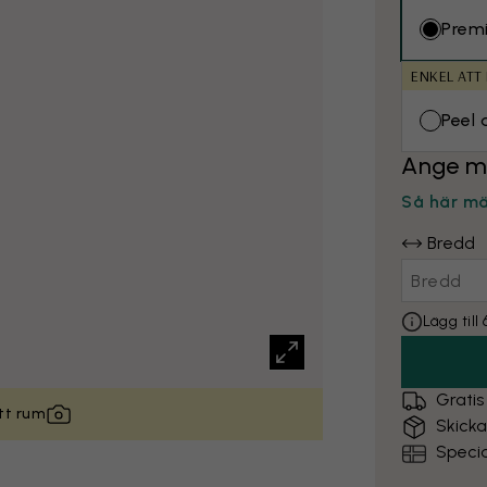
Prem
ENKEL ATT
Peel 
Ange m
Så här m
Bredd
Lägg til
Gratis
itt rum
Skick
Specia