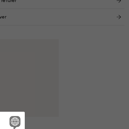
 returer
ver