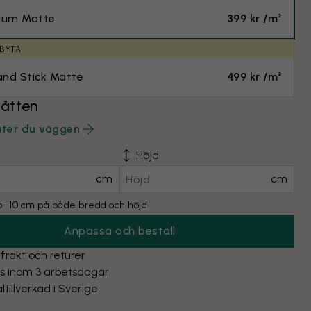
ium Matte
399 kr /m²
 BYTA
and Stick Matte
499 kr /m²
åtten
äter du väggen
Höjd
cm
cm
l 6–10 cm på både bredd och höjd
Anpassa och beställ
 frakt och returer
as inom 3 arbetsdagar
ltillverkad i Sverige