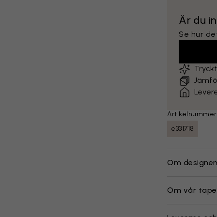
Är du i
Se hur det
Tryck
Jämför
Lever
Artikelnummer
e331718
Om designe
Om vår tape