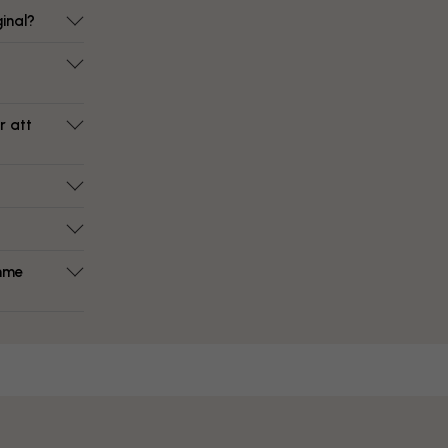
inal?
r att
ymme