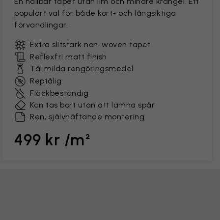
En hållbar tapet utan lim och mindre krångel. Ett
populärt val för både kort- och långsiktiga
förvandlingar.
Extra slitstark non-woven tapet
Reflexfri matt finish
Tål milda rengöringsmedel
Reptålig
Fläckbeständig
Kan tas bort utan att lämna spår
Ren, självhäftande montering
499 kr /m²