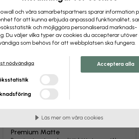
Förändra din tapet
owall och våra samarbets­partners sparar information 
Vårt designteam kan justera v
enhet för att kunna erbjuda anpassad funktionalitet, s
Ändra storlek eller färger
esöks­statistik och möjliggöra personaliserad marknads­
Lägga till eller ta bort ett
ng. Du väljer vilka typer av cookies du accepterar utöver
Anpassa en detalj
ändiga som behövs för att webbplatsen ska fungera.
Skapa din egen tapet från
Skapa din bildförfrågan
st nödvändiga
Acceptera alla
ksstatistik
knadsföring
as i 45 cm breda våder
Läs mer om våra cookies
MEST POPULÄR
Premium Matte