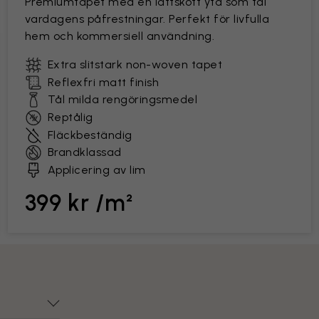
Premiumtapet med en lättskött yta som tål
vardagens påfrestningar. Perfekt för livfulla
hem och kommersiell användning.
Extra slitstark non-woven tapet
Reflexfri matt finish
Tål milda rengöringsmedel
Reptålig
Fläckbeständig
Brandklassad
Applicering av lim
399 kr /m²