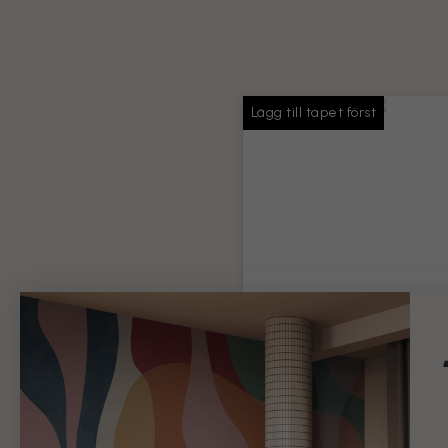
Lägg till tapet först
Tapetlim
Tillräckligt med lim för hela 
beställning
Produktinformation
99 kr