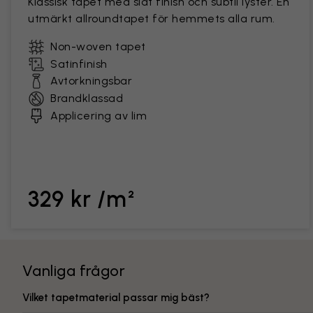
Klassisk tapet med slät finish och subtil lyster. En
utmärkt allroundtapet för hemmets alla rum.
Non-woven tapet
Satinfinish
Avtorkningsbar
Brandklassad
Applicering av lim
329 kr /m²
Vanliga frågor
Vilket tapetmaterial passar mig bäst?