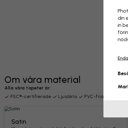
Phot
din 
in b
föri
nödv
Enda
Besö
Om våra material
Mar
Alla våra tapeter är:
FSC®-certifierade
Ljusäkta
PVC-fria
Leverer
Satin