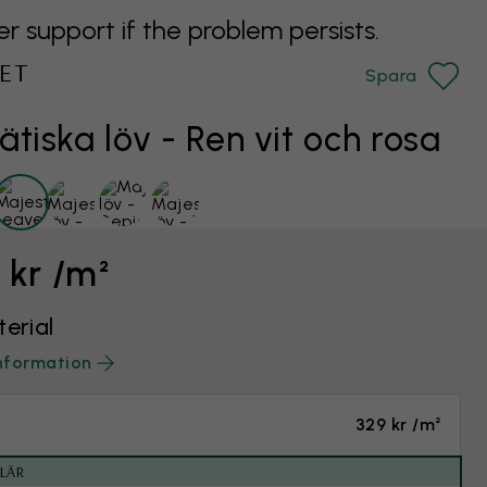
support if the problem persists.
ET
Spara
tiska löv - Ren vit och rosa
 kr /m²
terial
nformation
329 kr /m²
LÄR