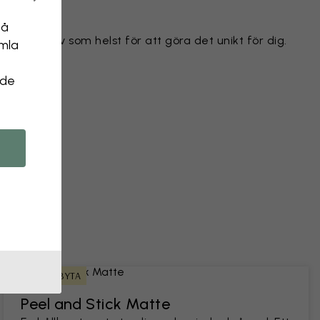
på
ilket motiv som helst för att göra det unikt för dig.
amla
 objekt
 de
 ett foto
ENKEL ATT BYTA
Peel and Stick Matte