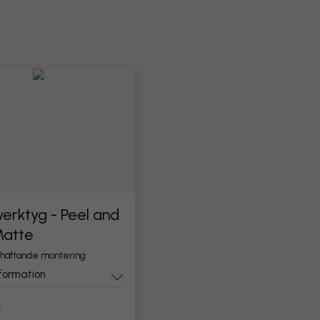
erktyg - Peel and
Matte
lvhäftande montering
formation
r