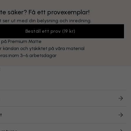
nte säker? Få ett provexemplar!
 ser ut med din belysning och inredning.
Beställ ett prov
(
19 kr
)
t på Premium Matte
 känslan och ytskiktet på våra material
eras inom 3–6 arbetsdagar
:
n
t