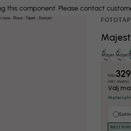
 this component. Please contact customer 
FOTOTAP
Majestä
329
från
inkl. moms
Välj ma
Materiali
Satin
MEST POPU