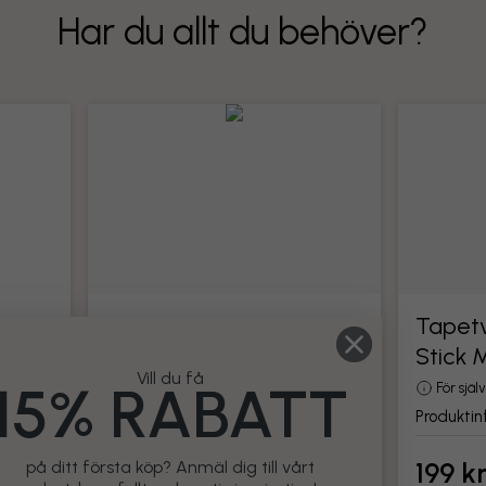
Har du allt du behöver?
Tapetverktyg
Tapetv
Stick 
din
Alla verktyg för montering av tapet
Vill du få
15% RABATT
Produktinformation
För sjä
Produktin
199 kr
199 k
på ditt första köp? Anmäl dig till vårt