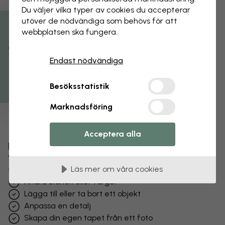
Du väljer vilka typer av cookies du accepterar
utöver de nödvändiga som behövs för att
webbplatsen ska fungera.
Få 15% rabatt
Endast nödvändiga
Besöksstatistik
Marknadsföring
Acceptera alla
Förändra din tapet
Vårt designteam kan justera vilket motiv som helst
Läs mer om våra cookies
för att göra det unikt för dig.
Ändra storlek eller färger
Lägga till eller ta bort ett objekt
Anpassa en detalj
Skapa din egen tapet från ett foto