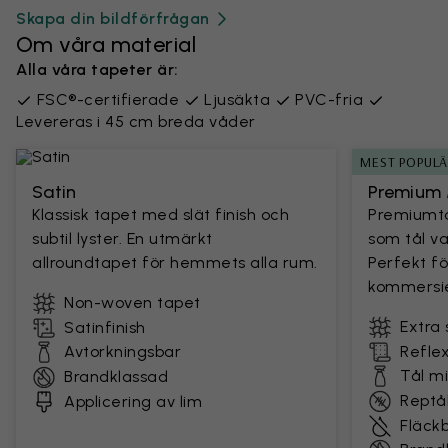
Skapa din bildförfrågan
Om våra material
Alla våra tapeter är:
FSC®-certifierade
Ljusäkta
PVC-fria
Levereras i 45 cm breda våder
MEST POPUL
Satin
Premium 
Klassisk tapet med slät finish och
Premiumta
subtil lyster. En utmärkt
som tål v
allroundtapet för hemmets alla rum.
Perfekt fö
kommersie
Non-woven tapet
Extra 
Satinfinish
Avtorkningsbar
Reflex
Tål m
Brandklassad
Reptål
Applicering av lim
Fläck