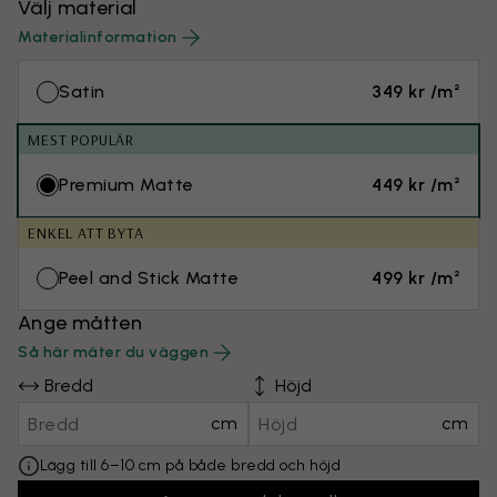
Välj material
Materialinformation
Satin
349 kr /m²
MEST POPULÄR
Premium Matte
449 kr /m²
ENKEL ATT BYTA
Peel and Stick Matte
499 kr /m²
Ange måtten
Så här mäter du väggen
Bredd
Höjd
cm
cm
Lägg till 6–10 cm på både bredd och höjd