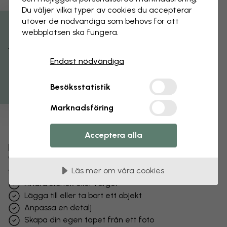
Du väljer vilka typer av cookies du accepterar
utöver de nödvändiga som behövs för att
webbplatsen ska fungera.
Få 15% rabatt
Endast nödvändiga
Besöksstatistik
Marknadsföring
Acceptera alla
Förändra din tapet
Vårt designteam kan justera vilket motiv som helst
Läs mer om våra cookies
för att göra det unikt för dig.
Ändra storlek eller färger
Lägga till eller ta bort ett objekt
Anpassa en detalj
Skapa din egen tapet från ett foto