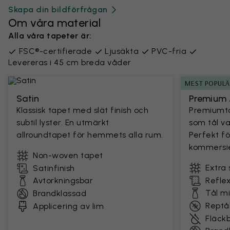
Skapa din bildförfrågan
Om våra material
Alla våra tapeter är:
FSC®-certifierade
Ljusäkta
PVC-fria
Levereras i 45 cm breda våder
MEST POPUL
Satin
Premium 
Klassisk tapet med slät finish och
Premiumta
subtil lyster. En utmärkt
som tål v
allroundtapet för hemmets alla rum.
Perfekt fö
kommersie
Non-woven tapet
Extra 
Satinfinish
Avtorkningsbar
Reflex
Tål m
Brandklassad
Reptål
Applicering av lim
Fläck