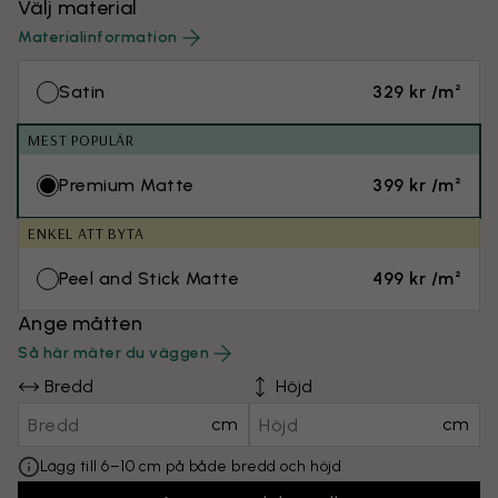
Välj material
Materialinformation
Satin
329 kr /m²
MEST POPULÄR
Premium Matte
399 kr /m²
ENKEL ATT BYTA
Peel and Stick Matte
499 kr /m²
Ange måtten
Så här mäter du väggen
Bredd
Höjd
cm
cm
Lägg till 6–10 cm på både bredd och höjd