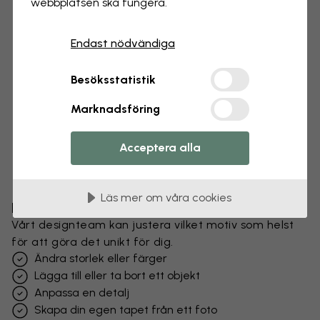
webbplatsen ska fungera.
Endast nödvändiga
Besöksstatistik
Marknadsföring
Acceptera alla
Läs mer om våra cookies
Förändra din tapet
Vårt designteam kan justera vilket motiv som helst
för att göra det unikt för dig.
Ändra storlek eller färger
Lägga till eller ta bort ett objekt
Anpassa en detalj
Skapa din egen tapet från ett foto