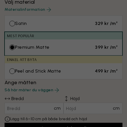
Välj material
Materialinformation
Satin
329 kr /m²
MEST POPULÄR
Premium Matte
399 kr /m²
ENKEL ATT BYTA
Peel and Stick Matte
499 kr /m²
Ange måtten
Så här mäter du väggen
Bredd
Höjd
cm
cm
Lägg till 6–10 cm på både bredd och höjd