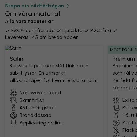
Skapa din bildförfrågan
Om våra material
Alla våra tapeter är:
FSC®-certifierade
Ljusäkta
PVC-fria
Levereras i 45 cm breda våder
MEST POPUL
Satin
Premium 
Klassisk tapet med slät finish och
Premiumta
subtil lyster. En utmärkt
som tål v
allroundtapet för hemmets alla rum.
Perfekt fö
kommersie
Non-woven tapet
Extra 
Satinfinish
Avtorkningsbar
Reflex
Tål m
Brandklassad
Reptål
Applicering av lim
Fläck