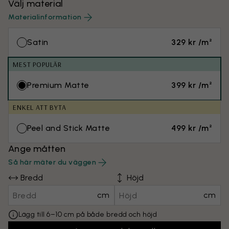
Välj material
Materialinformation
Satin
329 kr /m²
MEST POPULÄR
Premium Matte
399 kr /m²
ENKEL ATT BYTA
Peel and Stick Matte
499 kr /m²
Ange måtten
Så här mäter du väggen
Bredd
Höjd
cm
cm
Lägg till 6–10 cm på både bredd och höjd