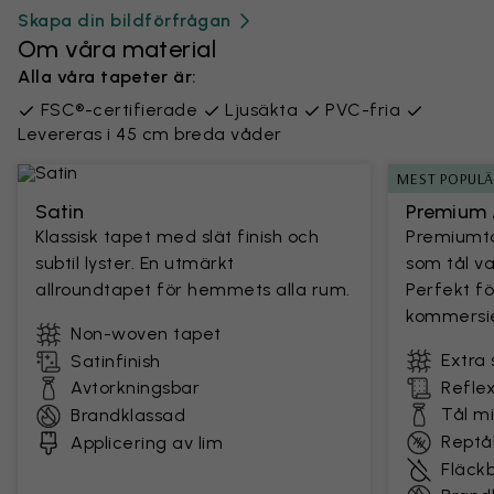
Skapa din bildförfrågan
Om våra material
Alla våra tapeter är:
FSC®-certifierade
Ljusäkta
PVC-fria
Levereras i 45 cm breda våder
MEST POPUL
Satin
Premium 
Klassisk tapet med slät finish och
Premiumta
subtil lyster. En utmärkt
som tål v
allroundtapet för hemmets alla rum.
Perfekt fö
kommersie
Non-woven tapet
Extra 
Satinfinish
Avtorkningsbar
Reflex
Tål m
Brandklassad
Reptål
Applicering av lim
Fläck