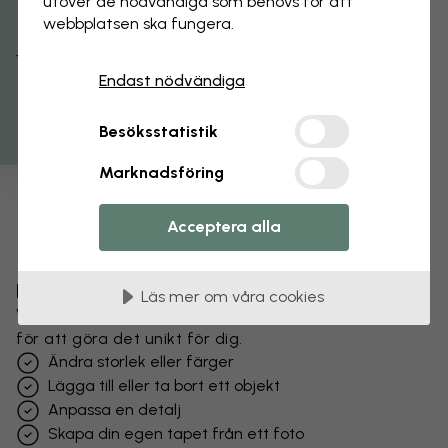
utöver de nödvändiga som behövs för att
webbplatsen ska fungera.
Få 15% rabatt
Endast nödvändiga
Besöksstatistik
Marknadsföring
Acceptera alla
Förändra din tapet
Läs mer om våra cookies
Vårt designteam kan justera vilket motiv som helst
för att göra det unikt för dig.
Ändra storlek eller färger
Lägga till eller ta bort ett objekt
Anpassa en detalj
Skapa din egen tapet från ett foto