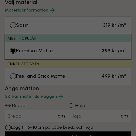
Välj material
Materialinformation
Satin
319 kr /m²
MEST POPULÄR
Premium Matte
399 kr /m²
ENKEL ATT BYTA
Peel and Stick Matte
499 kr /m²
Ange måtten
Så här mäter du väggen
Bredd
Höjd
cm
cm
Lägg till 6–10 cm på både bredd och höjd