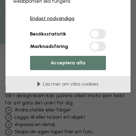
webbplatsen ska fungera.
Få 15% rabatt
Endast nödvändiga
Besöksstatistik
Marknadsföring
Acceptera alla
Läs mer om våra cookies
Förändra din tapet
Vårt designteam kan justera vilket motiv som helst
för att göra det unikt för dig.
Ändra storlek eller färger
Lägga till eller ta bort ett objekt
Anpassa en detalj
Skapa din egen tapet från ett foto