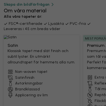
Skapa din bildförfrågan
Om våra material
Alla våra tapeter är:
FSC®-certifierade
Ljusäkta
PVC-fria
Levereras i 45 cm breda våder
MEST POPUL
Satin
Premium 
Klassisk tapet med slät finish och
Premiumta
subtil lyster. En utmärkt
som tål v
allroundtapet för hemmets alla rum.
Perfekt fö
kommersie
Non-woven tapet
Extra 
Satinfinish
Avtorkningsbar
Reflex
Tål m
Brandklassad
Reptål
Applicering av lim
Fläck