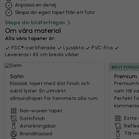
Anpassa en detalj
Skapa din egen tapet från ett foto
Skapa din bildförfrågan
Om våra material
Alla våra tapeter är:
FSC®-certifierade
Ljusäkta
PVC-fria
Levereras i 45 cm breda våder
MEST POPUL
Satin
Premium 
Klassisk tapet med slät finish och
Premiumta
subtil lyster. En utmärkt
som tål v
allroundtapet för hemmets alla rum.
Perfekt fö
kommersie
Non-woven tapet
Extra 
Satinfinish
Avtorkningsbar
Reflex
Tål m
Brandklassad