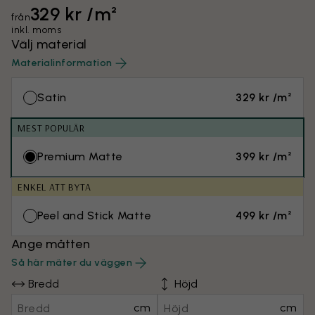
329 kr /m²
från
inkl. moms
Välj material
Materialinformation
Satin
329 kr /m²
MEST POPULÄR
Premium Matte
399 kr /m²
ENKEL ATT BYTA
Peel and Stick Matte
499 kr /m²
Ange måtten
Så här mäter du väggen
Bredd
Höjd
cm
cm