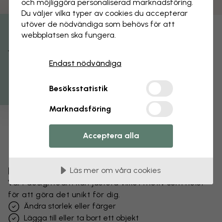
och möjliggöra personaliserad marknads­föring.
Du väljer vilka typer av cookies du accepterar
utöver de nödvändiga som behövs för att
webbplatsen ska fungera.
Få 15% rabatt
Endast nödvändiga
Besöksstatistik
Marknadsföring
Acceptera alla
Förändra din tapet
Läs mer om våra cookies
Vårt designteam kan justera vilket motiv som helst
för att göra det unikt för dig.
Ändra storlek eller färger
Lägga till eller ta bort ett objekt