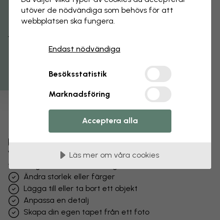
utöver de nödvändiga som behövs för att
webbplatsen ska fungera.
Få 15% rabatt
Endast nödvändiga
Besöksstatistik
Marknadsföring
Acceptera alla
Förändra din tapet
Vårt designteam kan justera vilket motiv som helst
Läs mer om våra cookies
för att göra det unikt för dig.
Ändra storlek eller färger
Lägga till eller ta bort ett objekt
Anpassa en detalj
Skapa din egen tapet från ett foto