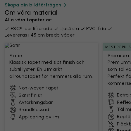
Skapa din bildförfrågan
Om våra material
Alla våra tapeter är:
FSC®-certifierade
Ljusäkta
PVC-fria
Levereras i 45 cm breda våder
MEST POPUL
Satin
Premium 
Klassisk tapet med slät finish och
Premiumta
subtil lyster. En utmärkt
som tål v
allroundtapet för hemmets alla rum.
Perfekt fö
kommersie
Non-woven tapet
Extra 
Satinfinish
Avtorkningsbar
Reflex
Tål m
Brandklassad
Reptål
Applicering av lim
Fläck
Brand