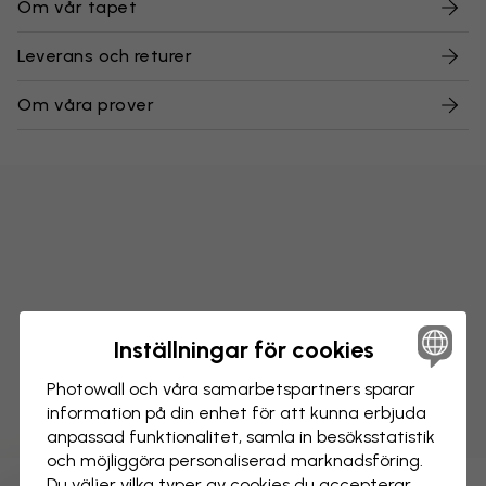
Om vår tapet
Leverans och returer
Om våra prover
Inställningar för cookies
Photowall och våra samarbets­partners sparar
information på din enhet för att kunna erbjuda
anpassad funktionalitet, samla in besöks­statistik
och möjliggöra personaliserad marknads­föring.
Du väljer vilka typer av cookies du accepterar