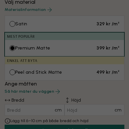
Välj material
Materialinformation
Satin
329 kr /m²
MEST POPULÄR
Premium Matte
399 kr /m²
ENKEL ATT BYTA
Peel and Stick Matte
499 kr /m²
Ange måtten
Så här mäter du väggen
Bredd
Höjd
cm
cm
Lägg till 6–10 cm på både bredd och höjd