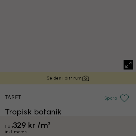
Se den i ditt rum
TAPET
Spara
Tropisk botanik
329 kr /m²
från
inkl. moms