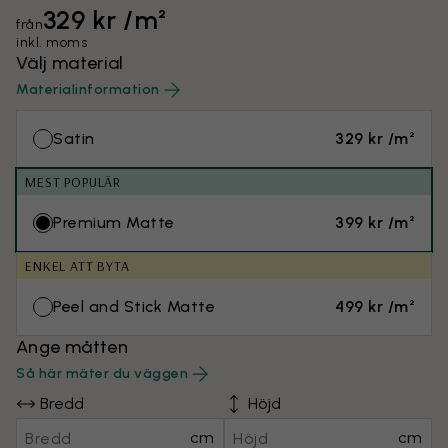
329 kr /m²
från
inkl. moms
Välj material
Materialinformation
Satin
329 kr /m²
MEST POPULÄR
Premium Matte
399 kr /m²
ENKEL ATT BYTA
Peel and Stick Matte
499 kr /m²
Ange måtten
Så här mäter du väggen
Bredd
Höjd
cm
cm