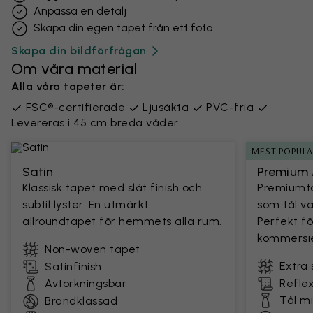
Anpassa en detalj
Skapa din egen tapet från ett foto
Skapa din bildförfrågan
Om våra material
Alla våra tapeter är:
FSC®-certifierade
Ljusäkta
PVC-fria
Levereras i 45 cm breda våder
MEST POPUL
Satin
Premium 
Klassisk tapet med slät finish och
Premiumta
subtil lyster. En utmärkt
som tål v
allroundtapet för hemmets alla rum.
Perfekt fö
kommersie
Non-woven tapet
Extra 
Satinfinish
Avtorkningsbar
Reflex
Tål m
Brandklassad