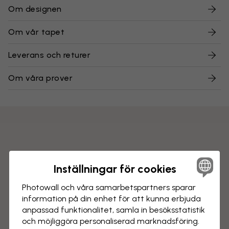
Om designen
Om vår tapet
Leverans och returer
Om våra prover
Inställningar för cookies
Photowall och våra samarbets­partners sparar
information på din enhet för att kunna erbjuda
anpassad funktionalitet, samla in besöks­statistik
och möjliggöra personaliserad marknads­föring.