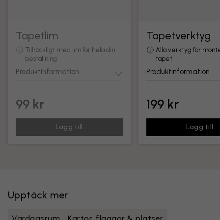
Tapetlim
Tapetverktyg
Tillräckligt med lim för hela din
Alla verktyg för mont
beställning
tapet
Produktinformation
Produktinformation
99 kr
199 kr
Lägg till
Lägg till
Upptäck mer
Vardagsrum
Kartor, flaggor & platser