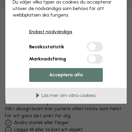
Du väljer vilka typer av cookies du accepterar
utöver de nödvändiga som behövs för att
webbplatsen ska fungera.
Endast nödvändiga
Besöksstatistik
Marknadsföring
Acceptera alla
Läs mer om våra cookies
Förändra din tapet
Vårt designteam kan justera vilket motiv som helst
för att göra det unikt för dig.
Ändra storlek eller färger
Lägga till eller ta bort ett objekt