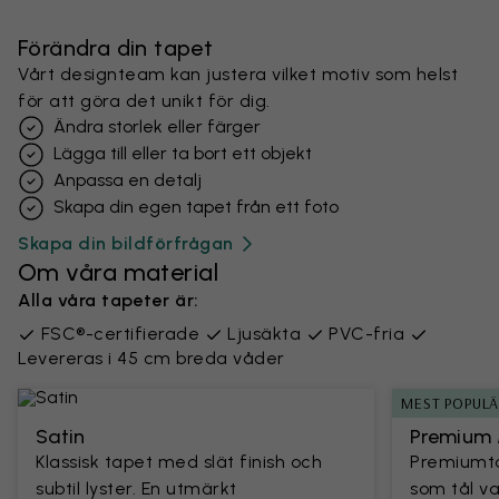
Förändra din tapet
Vårt designteam kan justera vilket motiv som helst
för att göra det unikt för dig.
Ändra storlek eller färger
Lägga till eller ta bort ett objekt
Anpassa en detalj
Skapa din egen tapet från ett foto
Skapa din bildförfrågan
Om våra material
Alla våra tapeter är:
FSC®-certifierade
Ljusäkta
PVC-fria
Levereras i 45 cm breda våder
MEST POPUL
Satin
Premium 
Klassisk tapet med slät finish och
Premiumta
subtil lyster. En utmärkt
som tål v