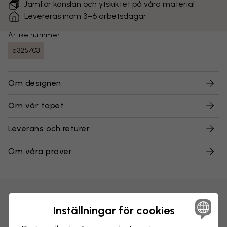
Jämför känslan och ytskiktet på våra material
Levereras inom 3–6 arbetsdagar
Artikelnummer:
e325703
Om designen
Om vår tapet
Leverans och returer
Om våra prover
Inställningar för cookies