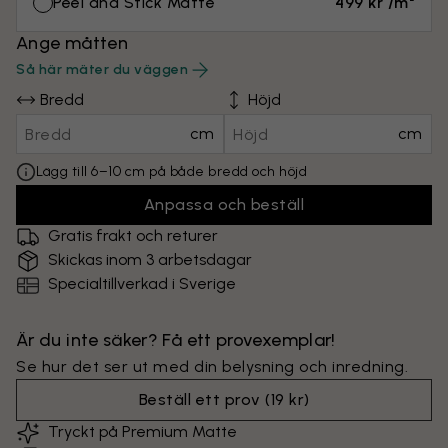
Peel and Stick Matte
499 kr /m²
Ange måtten
Så här mäter du väggen
Bredd
Höjd
cm
cm
Lägg till 6–10 cm på både bredd och höjd
Anpassa och beställ
Gratis frakt och returer
Skickas inom 3 arbetsdagar
Specialtillverkad i Sverige
Är du inte säker? Få ett provexemplar!
Se hur det ser ut med din belysning och inredning.
Beställ ett prov
(
19 kr
)
Tryckt på Premium Matte