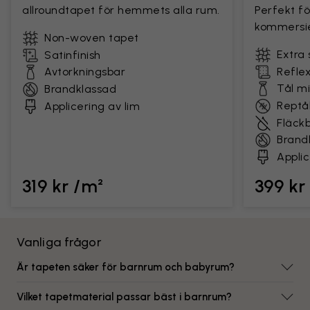
allroundtapet för hemmets alla rum.
Perfekt fö
kommersie
Non-woven tapet
Extra 
Satinfinish
Avtorkningsbar
Reflex
Tål m
Brandklassad
Reptål
Applicering av lim
Fläck
Brand
Applic
319 kr /m²
399 kr
Vanliga frågor
Är tapeten säker för barnrum och babyrum?
Vilket tapetmaterial passar bäst i barnrum?