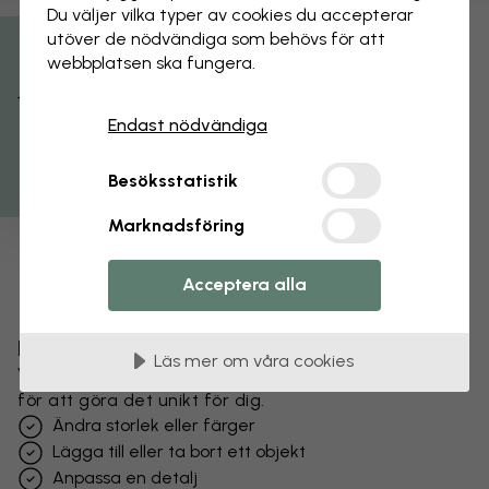
Du väljer vilka typer av cookies du accepterar
utöver de nödvändiga som behövs för att
webbplatsen ska fungera.
Få 15% rabatt
Endast nödvändiga
Besöksstatistik
Marknadsföring
Acceptera alla
Förändra din tapet
Läs mer om våra cookies
Vårt designteam kan justera vilket motiv som helst
för att göra det unikt för dig.
Ändra storlek eller färger
Lägga till eller ta bort ett objekt
Anpassa en detalj