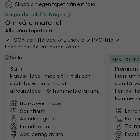
Skapa din egen tapet från ett foto
Skapa din bildförfrågan
Om våra material
Alla våra tapeter är:
FSC®-certifierade
Ljusäkta
PVC-fria
Levereras i 45 cm breda våder
MEST POPUL
Satin
Premium 
Klassisk tapet med slät finish och
Premiumta
subtil lyster. En utmärkt
som tål v
allroundtapet för hemmets alla rum.
Perfekt fö
kommersie
Non-woven tapet
Extra 
Satinfinish
Avtorkningsbar
Reflex
Tål m
Brandklassad
Reptål
Applicering av lim