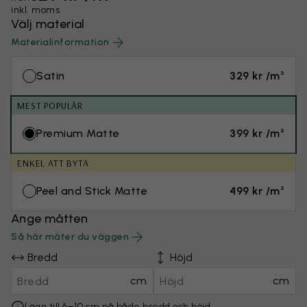
inkl. moms
Välj material
Materialinformation
Satin
329 kr /m²
MEST POPULÄR
Premium Matte
399 kr /m²
ENKEL ATT BYTA
Peel and Stick Matte
499 kr /m²
Ange måtten
Så här mäter du väggen
Bredd
Höjd
cm
cm
Lägg till 6–10 cm på både bredd och höjd