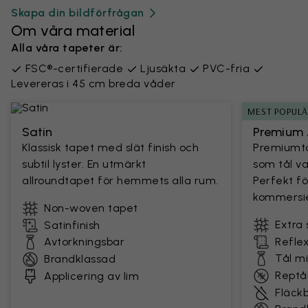
Skapa din bildförfrågan
Om våra material
Alla våra tapeter är:
FSC®-certifierade
Ljusäkta
PVC-fria
Levereras i 45 cm breda våder
MEST POPUL
Satin
Premium 
Klassisk tapet med slät finish och
Premiumta
subtil lyster. En utmärkt
som tål v
allroundtapet för hemmets alla rum.
Perfekt fö
kommersie
Non-woven tapet
Extra 
Satinfinish
Avtorkningsbar
Reflex
Tål m
Brandklassad
Reptål
Applicering av lim
Fläck