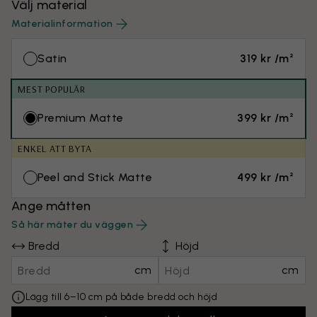
Välj material
Materialinformation
Satin
319 kr /m²
MEST POPULÄR
Premium Matte
399 kr /m²
ENKEL ATT BYTA
Peel and Stick Matte
499 kr /m²
Ange måtten
Så här mäter du väggen
Bredd
Höjd
cm
cm
Lägg till 6–10 cm på både bredd och höjd