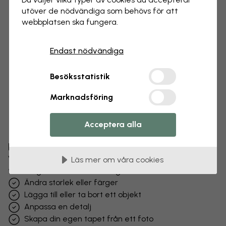
utöver de nödvändiga som behövs för att
webbplatsen ska fungera.
Endast nödvändiga
Besöksstatistik
Marknadsföring
Acceptera alla
Förändra din tapet
Vårt designteam kan justera vilket motiv som helst
Läs mer om våra cookies
för att göra det unikt för dig.
Ändra storlek eller färger
Lägga till eller ta bort ett objekt
Anpassa en detalj
Skapa din egen tapet från ett foto