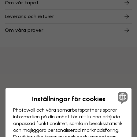
Om vår tapet
Leverans och returer
Om våra prover
Inställningar för cookies
Photowall och våra samarbets­partners sparar
information på din enhet för att kunna erbjuda
anpassad funktionalitet, samla in besöks­statistik
och möjliggöra personaliserad marknads­föring.
Du väljer vilka typer av cookies du accepterar