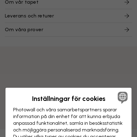
Om vår tapet
Leverans och returer
Om våra prover
Inställningar för cookies
Photowall och våra samarbets­partners sparar
information på din enhet för att kunna erbjuda
anpassad funktionalitet, samla in besöks­statistik
och möjliggöra personaliserad marknads­föring.
Du väljer vilka typer av cookies du accepterar