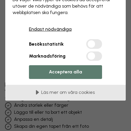
utöver de nödvändiga som behövs för att
webbplatsen ska fungera.
Endast nödvändiga
Besöksstatistik
Marknadsföring
Acceptera alla
Förändra din tapet
Vårt designteam kan justera vilket motiv som helst
Läs mer om våra cookies
för att göra det unikt för dig.
Ändra storlek eller färger
Lägga till eller ta bort ett objekt
Anpassa en detalj
Skapa din egen tapet från ett foto