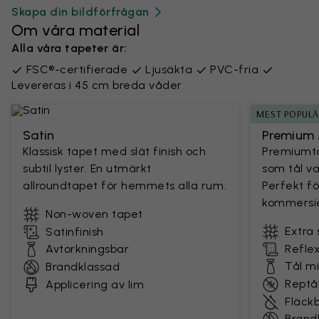
Skapa din bildförfrågan
Om våra material
Alla våra tapeter är:
FSC®-certifierade
Ljusäkta
PVC-fria
Levereras i 45 cm breda våder
MEST POPUL
Satin
Premium 
Klassisk tapet med slät finish och
Premiumta
subtil lyster. En utmärkt
som tål v
allroundtapet för hemmets alla rum.
Perfekt fö
kommersie
Non-woven tapet
Extra 
Satinfinish
Avtorkningsbar
Reflex
Tål m
Brandklassad
Reptål
Applicering av lim
Fläck
Brand