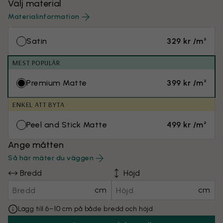
Välj material
Materialinformation
Satin
329 kr /m²
MEST POPULÄR
Premium Matte
399 kr /m²
ENKEL ATT BYTA
Peel and Stick Matte
499 kr /m²
Ange måtten
Så här mäter du väggen
Bredd
Höjd
cm
cm
Lägg till 6–10 cm på både bredd och höjd