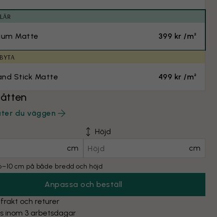
LÄR
ium Matte
399 kr /m²
 BYTA
and Stick Matte
499 kr /m²
åtten
äter du väggen
Höjd
cm
cm
l 6–10 cm på både bredd och höjd
Anpassa och beställ
 frakt och returer
as inom 3 arbetsdagar