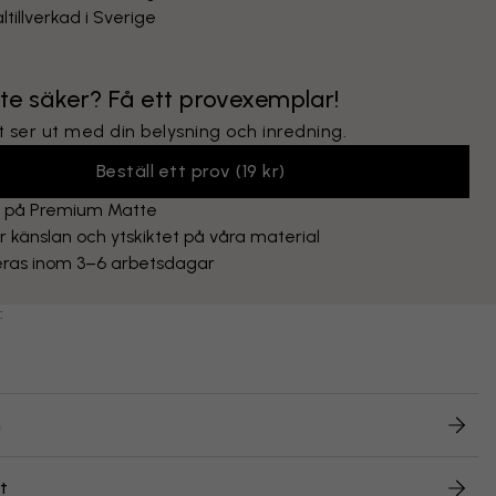
ltillverkad i Sverige
nte säker? Få ett provexemplar!
 ser ut med din belysning och inredning.
Beställ ett prov
(
19 kr
)
t på Premium Matte
 känslan och ytskiktet på våra material
eras inom 3–6 arbetsdagar
:
n
t