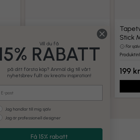
Tapetverktyg
Tapetv
Stick 
din
Alla verktyg för montering av tapet
Vill du få
15% RABATT
Produktinformation
För sjä
Produktin
199 kr
199 k
på ditt första köp? Anmäl dig till vårt
nyhetsbrev fullt av kreativ inspiration!
Lägg till
mail
ustomer type
Jag handlar till mig själv
Jag är professionell designer
Få 15% rabatt