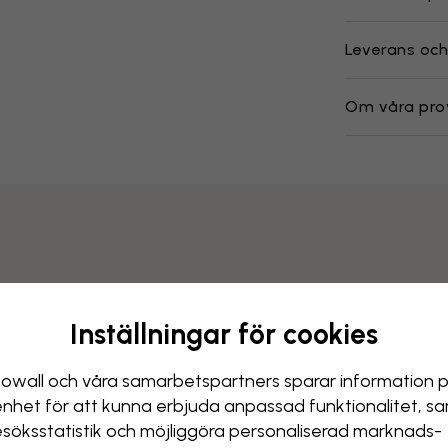
Leverans och
Om våra pro
Inställningar för cookies
owall och våra samarbets­partners sparar information 
enhet för att kunna erbjuda anpassad funktionalitet, s
esöks­statistik och möjliggöra personaliserad marknads­