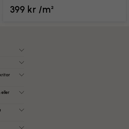
399 kr /m²
ritor
eller
a