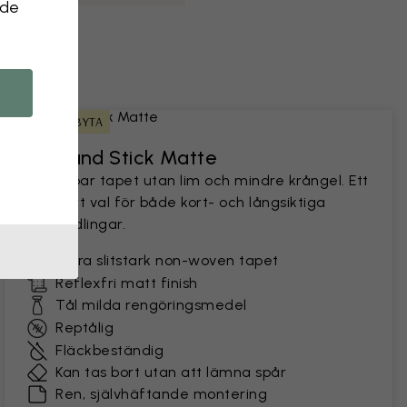
 de
ENKEL ATT BYTA
Peel and Stick Matte
En hållbar tapet utan lim och mindre krångel. Ett
populärt val för både kort- och långsiktiga
förvandlingar.
Extra slitstark non-woven tapet
Reflexfri matt finish
Tål milda rengöringsmedel
Reptålig
Fläckbeständig
Kan tas bort utan att lämna spår
Ren, självhäftande montering