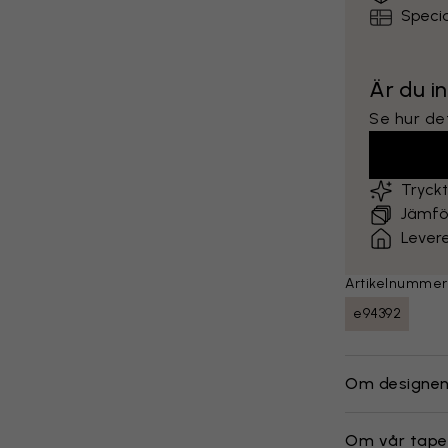
Specia
Är du i
Se hur det
Tryck
Jämför
Lever
Artikelnummer
e94392
Om designe
Om vår tape