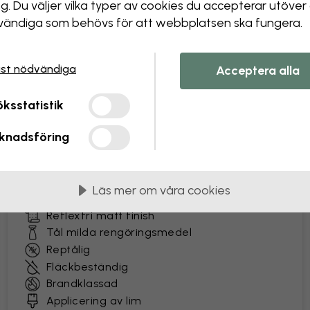
ng. Du väljer vilka typer av cookies du accepterar utöver
ändiga som behövs för att webbplatsen ska fungera.
as i 45 cm breda våder
st nödvändiga
Acceptera alla
MEST POPULÄR
ksstatistik
Premium Matte
knadsföring
Premiumtapet med en lättskött yta som tål
vardagens påfrestningar. Perfekt för livfulla
hem och kommersiell användning.
Läs mer om våra cookies
Extra slitstark non-woven tapet
Reflexfri matt finish
Tål milda rengöringsmedel
Reptålig
Fläckbeständig
Brandklassad
Applicering av lim