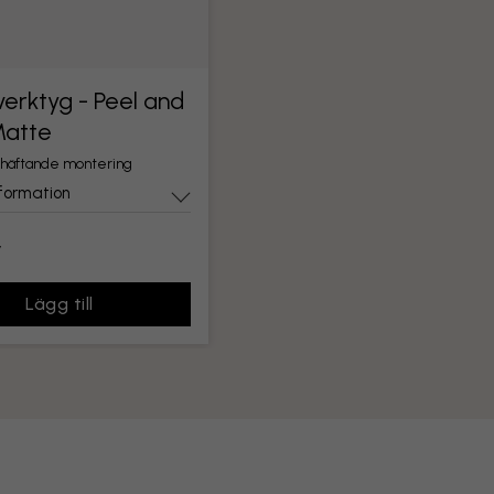
erktyg - Peel and
Matte
lvhäftande montering
formation
r
Lägg till