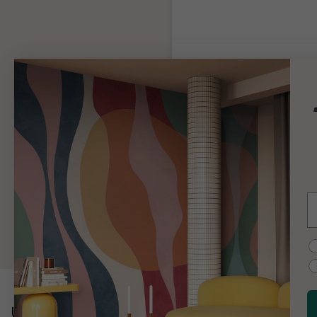
Tapetlim
Tillräckligt med lim för hela 
beställning
Produktinformation
99 kr
Lägg till
E
C
Upptäck mer