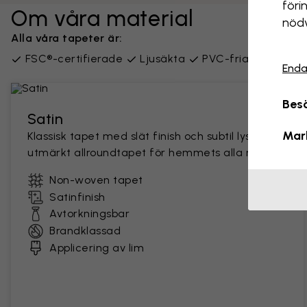
föri
Om våra material
nödv
Alla våra tapeter är:
FSC®-certifierade
Ljusäkta
PVC-fria
Leverer
Enda
Besö
Satin
Mar
Klassisk tapet med slät finish och subtil lyster. En
utmärkt allroundtapet för hemmets alla rum.
Non-woven tapet
Satinfinish
Avtorkningsbar
Brandklassad
Applicering av lim