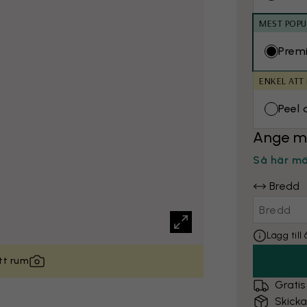
MEST POPU
Prem
ENKEL ATT
Peel 
Ange m
Så här m
Bredd
Lägg til
itt rum
Gratis
Skick