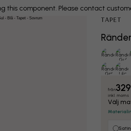
 this component. Please contact customer 
TAPET
Ränder
329
från
inkl. moms
Välj ma
Materiali
Satin