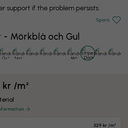
support if the problem persists.
Spara
 - Mörkblå och Gul
 kr /m²
terial
nformation
329 kr /m²