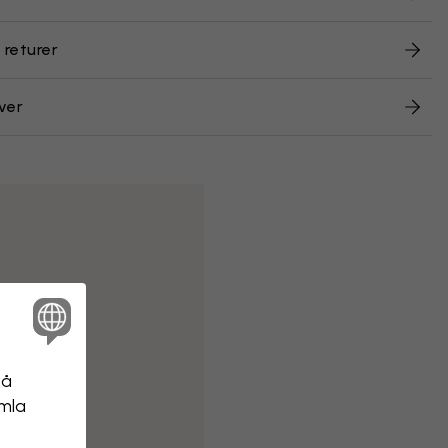
 returer
ver
på
amla